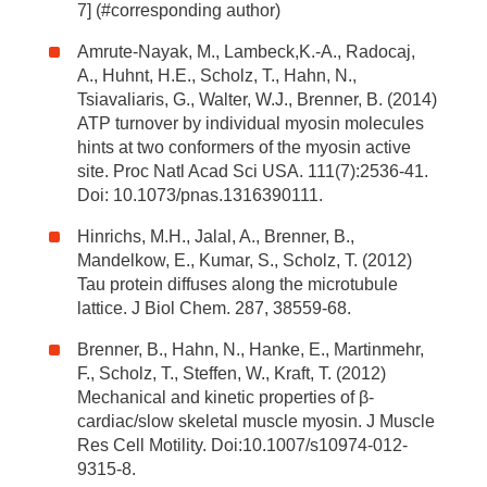
7] (#corresponding author)
Amrute-Nayak, M., Lambeck,K.-A., Radocaj,
A., Huhnt, H.E., Scholz, T., Hahn, N.,
Tsiavaliaris, G., Walter, W.J., Brenner, B. (2014)
ATP turnover by individual myosin molecules
hints at two conformers of the myosin active
site. Proc Natl Acad Sci USA. 111(7):2536-41.
Doi: 10.1073/pnas.1316390111.
Hinrichs, M.H., Jalal, A., Brenner, B.,
Mandelkow, E., Kumar, S., Scholz, T. (2012)
Tau protein diffuses along the microtubule
lattice. J Biol Chem. 287, 38559-68.
Brenner, B., Hahn, N., Hanke, E., Martinmehr,
F., Scholz, T., Steffen, W., Kraft, T. (2012)
Mechanical and kinetic properties of β-
cardiac/slow skeletal muscle myosin. J Muscle
Res Cell Motility. Doi:10.1007/s10974-012-
9315-8.