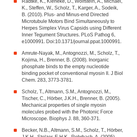
Radtke, K., Kieneke, D., Wolfstein, A., Michael,
K., Steffen, W., Scholz, T., Karger, A., Sodeik,
B. (2010). Plus- and Minus-end Directed
Microtubule Motors Bind Simultaneously to
Herpes Simplex Virus Capsids using Different
Inner Tegument Structures. PLoS Pathog 6,
e1000991. Doi:10.1371/journal.ppat.1000991.
Amrute-Nayak, M., Antognozzi, M., Scholz, T.,
Kojima, H., Brenner, B. (2008). Inorganic
phosphate binds to the empty nucleotide
binding pocket of conventional myosin II. J Biol
Chem. 283, 3773-3781.
Scholz, T., Altmann, S.M., Antognozzi, M.,
Tischer, C., Hörber, J.K.H., Brenner, B. (2005).
Mechanical properties of single myosin
molecules probed with the Photonic Force
Microscope. Biophys J. 88, 360-371.
Becker, N.B., Altmann, S.M., Scholz, T., Hörber,
J.K.H., Stelzer, E.H.K., Rohrbach, A. (2005).