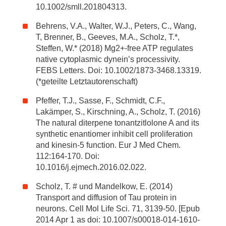
10.1002/smll.201804313.
Behrens, V.A., Walter, W.J., Peters, C., Wang,
T, Brenner, B., Geeves, M.A., Scholz, T.*,
Steffen, W.* (2018) Mg2+-free ATP regulates
native cytoplasmic dynein’s processivity.
FEBS Letters. Doi: 10.1002/1873-3468.13319.
(*geteilte Letztautorenschaft)
Pfeffer, T.J., Sasse, F., Schmidt, C.F.,
Lakämper, S., Kirschning, A., Scholz, T. (2016)
The natural diterpene tonantzitlolone A and its
synthetic enantiomer inhibit cell proliferation
and kinesin-5 function. Eur J Med Chem.
112:164-170. Doi:
10.1016/j.ejmech.2016.02.022.
Scholz, T. # und Mandelkow, E. (2014)
Transport and diffusion of Tau protein in
neurons. Cell Mol Life Sci. 71, 3139-50. [Epub
2014 Apr 1 as doi: 10.1007/s00018-014-1610-