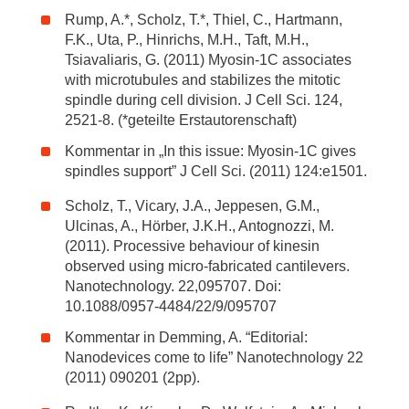
Rump, A.*, Scholz, T.*, Thiel, C., Hartmann,
F.K., Uta, P., Hinrichs, M.H., Taft, M.H.,
Tsiavaliaris, G. (2011) Myosin-1C associates
with microtubules and stabilizes the mitotic
spindle during cell division. J Cell Sci. 124,
2521-8. (*geteilte Erstautorenschaft)
Kommentar in „In this issue: Myosin-1C gives
spindles support” J Cell Sci. (2011) 124:e1501.
Scholz, T., Vicary, J.A., Jeppesen, G.M.,
Ulcinas, A., Hörber, J.K.H., Antognozzi, M.
(2011). Processive behaviour of kinesin
observed using micro-fabricated cantilevers.
Nanotechnology. 22,095707. Doi:
10.1088/0957-4484/22/9/095707
Kommentar in Demming, A. “Editorial:
Nanodevices come to life” Nanotechnology 22
(2011) 090201 (2pp).