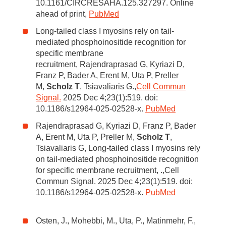
10.1161/CIRCRESAHA.125.327297. Online
ahead of print,
PubMed
Long-tailed class I myosins rely on tail-
mediated phosphoinositide recognition for
specific membrane
recruitment, Rajendraprasad G, Kyriazi D,
Franz P, Bader A, Erent M, Uta P, Preller
M,
Scholz T
, Tsiavaliaris G.,
Cell Commun
Signal.
2025 Dec 4;23(1):519. doi:
10.1186/s12964-025-02528-x.
PubMed
Rajendraprasad G, Kyriazi D, Franz P, Bader
A, Erent M, Uta P, Preller M,
Scholz T
,
Tsiavaliaris G, Long-tailed class I myosins rely
on tail-mediated phosphoinositide recognition
for specific membrane recruitment, .,Cell
Commun Signal. 2025 Dec 4;23(1):519. doi:
10.1186/s12964-025-02528-x.
PubMed
Osten, J., Mohebbi, M., Uta, P., Matinmehr, F.,