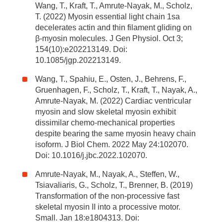
Wang, T., Kraft, T., Amrute-Nayak, M., Scholz,
T. (2022) Myosin essential light chain 1sa
decelerates actin and thin filament gliding on
β-myosin molecules. J Gen Physiol. Oct 3;
154(10):e202213149. Doi:
10.1085/jgp.202213149.
Wang, T., Spahiu, E., Osten, J., Behrens, F.,
Gruenhagen, F., Scholz, T., Kraft, T., Nayak, A.,
Amrute-Nayak, M. (2022) Cardiac ventricular
myosin and slow skeletal myosin exhibit
dissimilar chemo-mechanical properties
despite bearing the same myosin heavy chain
isoform. J Biol Chem. 2022 May 24:102070.
Doi: 10.1016/j.jbc.2022.102070.
Amrute-Nayak, M., Nayak, A., Steffen, W.,
Tsiavaliaris, G., Scholz, T., Brenner, B. (2019)
Transformation of the non-processive fast
skeletal myosin II into a processive motor.
Small. Jan 18:e1804313. Doi: