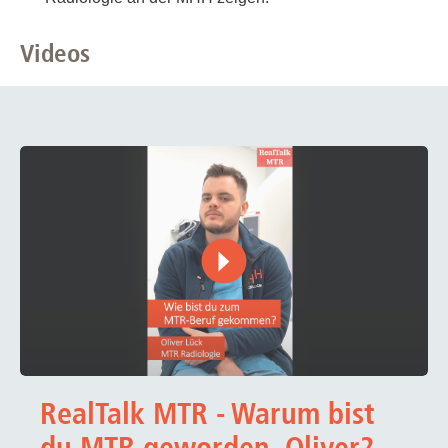
Videos
RealTalk MTR - Warum bist
du MTR geworden, Oliver?