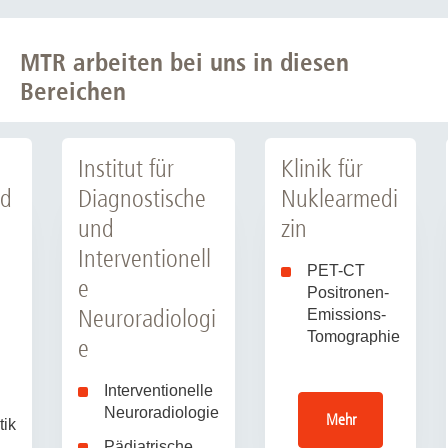
MTR arbeiten bei uns in diesen
Bereichen
Institut für
Klinik für
nd
Diagnostische
Nuklearmedi
und
zin
Interventionell
PET-CT
e
Positronen-
Neuroradiologi
Emissions-
Tomographie
e
Interventionelle
Neuroradiologie
Mehr
tik
Pädiatrische