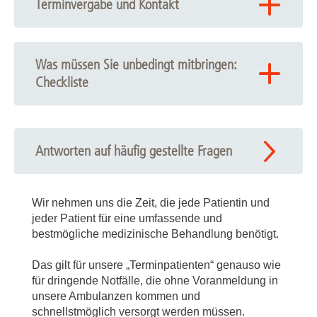
Terminvergabe und Kontakt
Die Behandlung in unseren Ambulanzen erfolgt in der
Regel nur nach vorheriger Terminvereinbarung.
Was müssen Sie unbedingt mitbringen:
Die Terminvergabe erfolgt in der behandelnden
Checkliste
Ambulanz direkt. Ihren Kontakt zur Anmeldung finden Sie
auf der Website der jeweiligen
Kliniken
.
Denken Sie bitte bei Ihrem Termin an:
Für allgemeine Fragen erreichen Sie das Patienten-
Servicecenter unter 0511-532 5000.
Ihre elektronische Gesundheitskarte
Antworten auf häufig gestellte Fragen
einen Überweisungsschein des niedergelassenen
(Fach-)Arztes
Wir nehmen uns die Zeit, die jede Patientin und
jeder Patient für eine umfassende und
bestmögliche medizinische Behandlung benötigt.
Ihre aktuellen Vorbefunde (Röntgenaufnahmen,
Laborbefunde etc.), sofern vorhanden
Das gilt für unsere „Terminpatienten“ genauso wie
für dringende Notfälle, die ohne Voranmeldung in
unsere Ambulanzen kommen und
schnellstmöglich versorgt werden müssen.