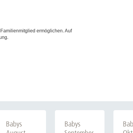
 Familienmitglied ermöglichen. Auf
ung.
Babys
Babys
Bab
August
September
Okt