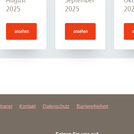
2025
2025
20
ansehen
ansehen
ntranet
Kontakt
Datenschutz
Barrierefreiheit