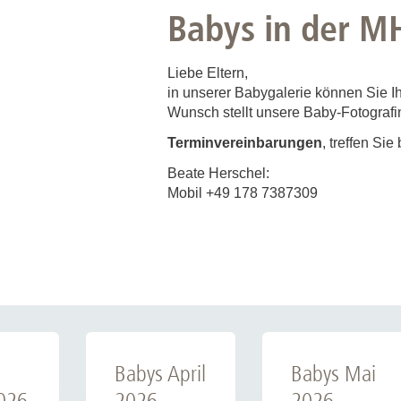
Babys in der M
Liebe Eltern,
in unserer Babygalerie können Sie I
Wunsch stellt unsere Baby-Fotografin
Terminvereinbarungen
, treffen Sie
Beate Herschel:
Mobil +49 178 7387309
Babys April
Babys Mai
026
2026
2026