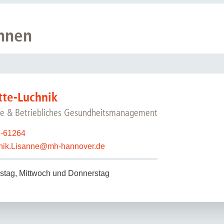
nnen
tte-Luchnik
ife & Betriebliches Gesundheitsmanagement
2-61264
nik.Lisanne
@
mh-hannover.de
nstag, Mittwoch und Donnerstag