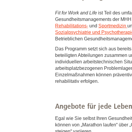
Zentrale Forschungseinrichtung Elektronenmikroskopie
Fit for Work and Life
ist Teil des umf
Gesundheitsmanagements der MHH un
Akademische Karriereentwicklung
Rehabilitations-
und
Sportmedizin
u
Ansprechpersonen
Sozialpsychiatrie und Psychotherapi
Betrieblichen Gesundheitsmanagem
Hannover Biomedical Research School (HBRS)
Das Programm setzt sich aus berei
Für Postdoktorand:innen
beteiligten Abteilungen zusammen und
Für Ärzt:innen
individuellen arbeitstechnischen Sit
arbeitsplatzbezogenen Problemlage
Einzelmaßnahmen können präventiv,
rehabilitativ erfolgen.
Angebote für jede Lebe
Egal wie Sie selbst Ihren Gesundheit
können von „Marathon laufen“ über „
steigen“ variieren.