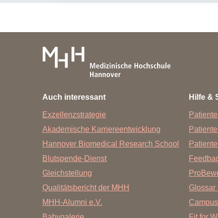
Auch interessant
Hilfe & 
Exzellenzstrategie
Patiente
Akademische Karriereentwicklung
Patient
Hannover Biomedical Research School
Patiente
Blutspende-Dienst
Feedba
Gleichstellung
ProBewe
Qualitätsbericht der MHH
Glossar 
MHH-Alumni e.V.
Campus
Babygalerie
Fit for 