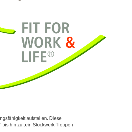
rschung - Wissen - Translation - Transfer
tner:innen & Netzwerke
 Lebenswissenschaftler:innen
 Partner:innen & Investor:innen
 Startups und Gründer:innen
ngsfähigkeit aufstellen. Diese
 bis hin zu „ein Stockwerk Treppen