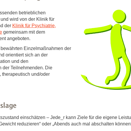
Forschungsdatenpolicy
Fo
Forschungsinformationssystem
assenden betrieblichen
d wird von der Klinik für
Par
nd der
Klinik für Psychiatrie,
Dekanin für Forschung und Transfer und
Für
e
gemeinsam mit dem
Forschungskommission
ent angeboten.
Für
ts bewährten Einzelmaßnahmen der
Für
 orientiert sich an der
Gute wissenschaftliche Praxis
uation und den
n der Teilnehmenden. Die
GWP-Kommission
 therapeutisch und/oder
Ombudswesen und Ombudsperson
nslage
szustand einschätzen – Jede_r kann Ziele für die eigene Leistu
Gewicht reduzieren“ oder „Abends auch mal abschalten können“