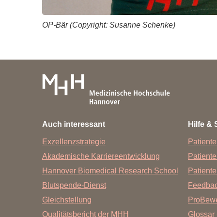
OP-Bär (Copyright: Susanne Schenke)
Auch interessant
Hilfe & 
Exzellenzstrategie
Patiente
Akademische Karriereentwicklung
Patient
Hannover Biomedical Research School
Patiente
Blutspende-Dienst
Feedba
Gleichstellung
ProBewe
Qualitätsbericht der MHH
Glossar 