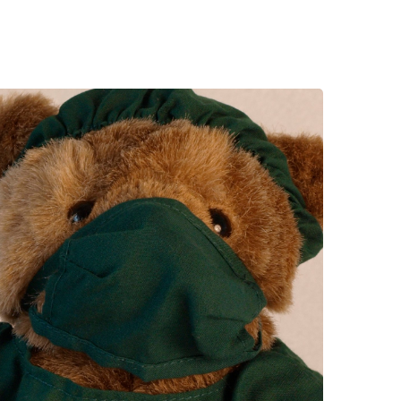
rschung - Wissen - Translation - Transfer
tner:innen & Netzwerke
 Lebenswissenschaftler:innen
 Partner:innen & Investor:innen
 Startups und Gründer:innen