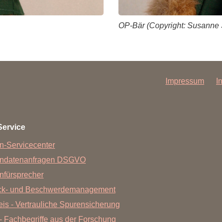
OP-Bär (Copyright: Susanne
Impressum
I
Service
n-Servicecenter
endatenanfragen DSGVO
nfürsprecher
ck- und Beschwerdemanagement
is - Vertrauliche Spurensicherung
- Fachbegriffe aus der Forschung