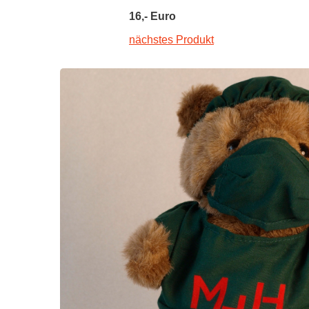
Zentrale Forschungseinrichtung Elektronenmikroskopie
16,- Euro
nächstes Produkt
Akademische Karriereentwicklung
Ansprechpersonen
Hannover Biomedical Research School (HBRS)
Für Postdoktorand:innen
Für Ärzt:innen