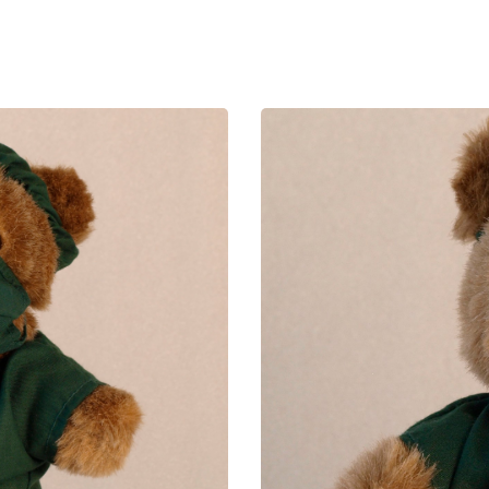
Forschungsdatenpolicy
Fo
Forschungsinformationssystem
Par
Dekanin für Forschung und Transfer und
Für
Forschungskommission
Für
Für
Gute wissenschaftliche Praxis
GWP-Kommission
Ombudswesen und Ombudsperson