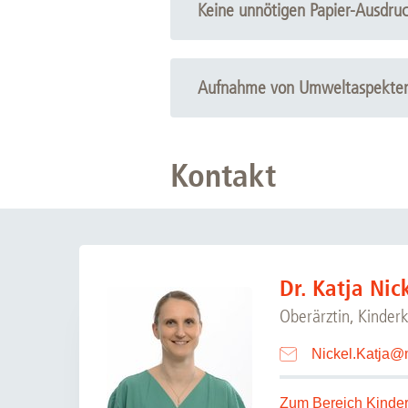
Nicht benötigte Computer (Ausn
Keine unnötigen Papier-Ausdru
Keine Heizung bei geöffneten Fens
Alle wichtigen Dokumente sind onli
Aufnahme von Umweltaspekten d
Kontakt
Dr. Katja Nic
Oberärztin, Kinder
Nickel.Katja
@
Zum Bereich Kinder