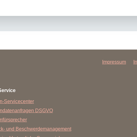
Impressum
I
Service
n-Servicecenter
endatenanfragen DSGVO
nfürsprecher
ck- und Beschwerdemanagement