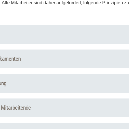
lle Mitarbeiter sind daher aufgefordert, folgende Prinzipien z
Forschungsdatenpolicy
Fo
Forschungsinformationssystem
Par
Dekanin für Forschung und Transfer und
Für
Forschungskommission
Für
Für
Gute wissenschaftliche Praxis
ikamenten
GWP-Kommission
Ombudswesen und Ombudsperson
ung
 Mitarbeitende
lten