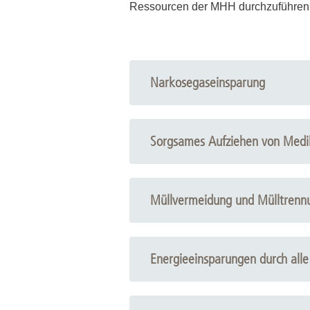
Zentrale Forschungseinrichtung Elektronenmikroskopie
Ressourcen der MHH durchzuführen. A
Akademische Karriereentwicklung
Ansprechpersonen
Narkosegaseinsparung
Hannover Biomedical Research School (HBRS)
Minimalflow Narkosen
Für Postdoktorand:innen
Für Ärzt:innen
Sorgsames Aufziehen von Med
Müllvermeidung und Mülltrenn
Energieeinsparungen durch alle
Nicht benötigte Lampen ausscha