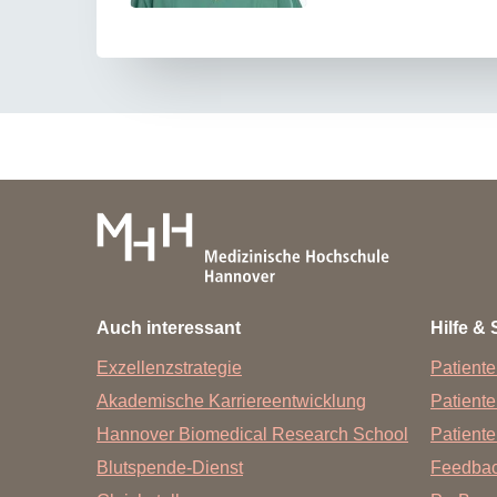
Auch interessant
Hilfe & 
Exzellenzstrategie
Patiente
Akademische Karriereentwicklung
Patient
Hannover Biomedical Research School
Patiente
Blutspende-Dienst
Feedba