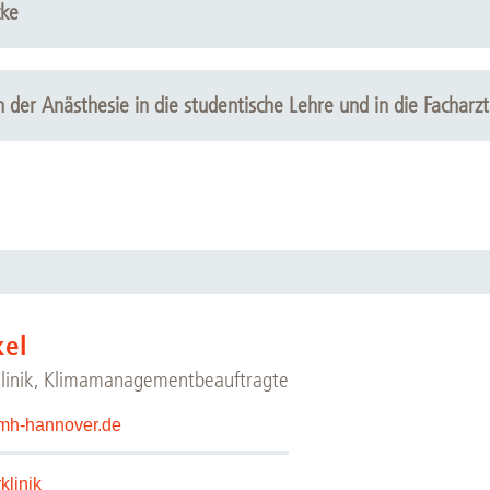
ahme AnDok) runterfahren
cke
tern, nur Stoßlüften, kein Dauerlüften in der kalten Jahreszeit
ne an einer ausreichenden Zahl an Computern einsehbar.
er Anästhesie in die studentische Lehre und in die Facharzt
kel
klinik, Klimamanagementbeauftragte
mh-hannover.de
klinik