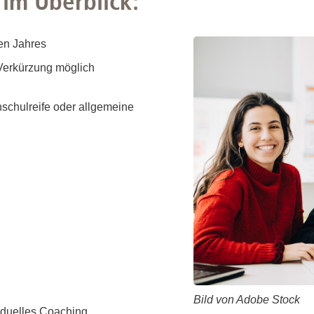
im Überblick:
n unserem dynamischen Team unterstützt Du wichtige Abläufe 
tientinnen und Patienten bei. Dabei wirst Du mit den neuesten
e berufliche Entwicklung und tragen unseren Teil zu einer ges
en Jahres
Verkürzung möglich
schulreife oder allgemeine
Bild von Adobe Stock
iduelles Coaching