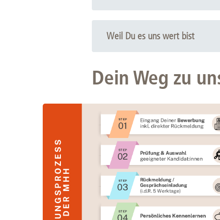
Erlebe die Vielfalt der Verwaltung d
helfen. Lass uns gemeinsam schauen,
Weil Du es uns wert bist
Verdiene ab Deinem ersten Tag Dein
Bock hast. Profitiere von vielfältige
Dein Weg zu un
Vergünstigungen.