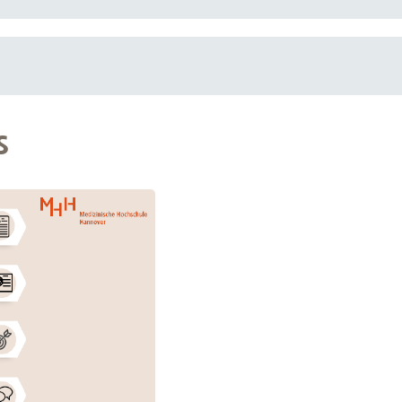
er MHH, gestalte Prozesse und Projekte mit, sei der Wandel und
 wie Du Deine berufliche Zukunft siehst und lass sie uns zus
 eigenes Geld und mach damit an 30 Urlaubstagen (+ Weihnach
n Mitarbiter:innenvorteilen, wie beispielsweise der betrieblichen
s