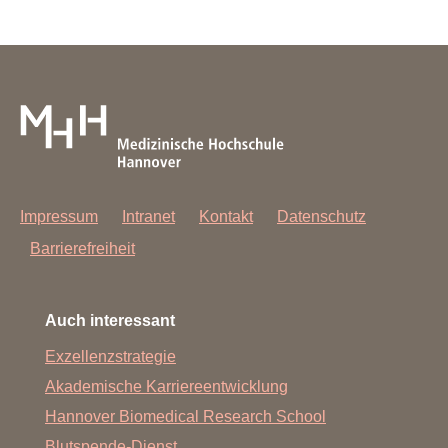
Bibliothek der MHH - OE 8900
Tel.-Nr.: +49 (0) 511 532-3326
E-Mail:
information.bibliothek@mh-hannover.de
Impressum
Intranet
Kontakt
Datenschutz
Barrierefreiheit
Auch interessant
Exzellenzstrategie
Akademische Karriereentwicklung
Hannover Biomedical Research School
Blutspende-Dienst