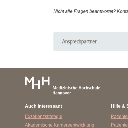
Zentrale Forschungseinrichtung Elektronenmikroskopie
Nicht alle Fragen beantwortet? Konta
Akademische Karriereentwicklung
Ansprechpersonen
Hannover Biomedical Research School (HBRS)
Ansprechpartner
Für Postdoktorand:innen
Information und Beratung
Für Ärzt:innen
Bibliothek der MHH - OE 8900
Tel.-Nr.: +49 511 532-3326
E-Mail:
information.bibliothek
@
mh-h
Auch interessant
Hilfe & 
Exzellenzstrategie
Patiente
Akademische Karriereentwicklung
Patient