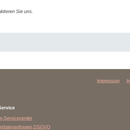
Forschungsdatenpolicy
Fo
ktieren Sie uns.
Forschungsinformationssystem
Par
Dekanin für Forschung und Transfer und
Für
Forschungskommission
Für
Für
Gute wissenschaftliche Praxis
GWP-Kommission
Ombudswesen und Ombudsperson
Impressum
I
annover.de
Service
n-Servicecenter
endatenanfragen DSGVO