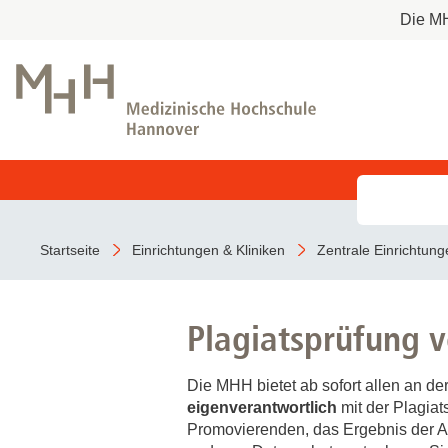
Die M
Aufnahme als Notfall
Kliniken der MHH
Forschung an der MHH und
Studiengänge
Deine Karriere-Chancen im Überblick
Partnereinrichtungen
Stellenangebote
COVID-19
Stationäre Behandlung
Institute der MHH
Studierendensekretariat
Benefits
Startseite
Einrichtungen & Kliniken
Zentrale Einrichtung
BeoNet-Register
Vor Ihrem Aufenthalt
Studieninteressierte
MHH Ausbildungen
Während Ihres Aufenthaltes
Studierende
Plagiatsprüfung v
Zentrale Forschungseinrichtungen
Beendigung Ihres Aufenthaltes
Termine & Fristen
MeDIC
Kontakt
Die MHH bietet ab sofort allen an d
Hannover Unified Biobank HUB
Ambulante Behandlung
eigenverantwortlich
mit der Plagia
Lasermikroskopie
Promovierenden, das Ergebnis der A