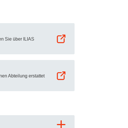
rschung - Wissen - Translation - Transfer
tner:innen & Netzwerke
 Lebenswissenschaftler:innen
en Sie über ILIAS
 Partner:innen & Investor:innen
 Startups und Gründer:innen
en Abteilung erstattet