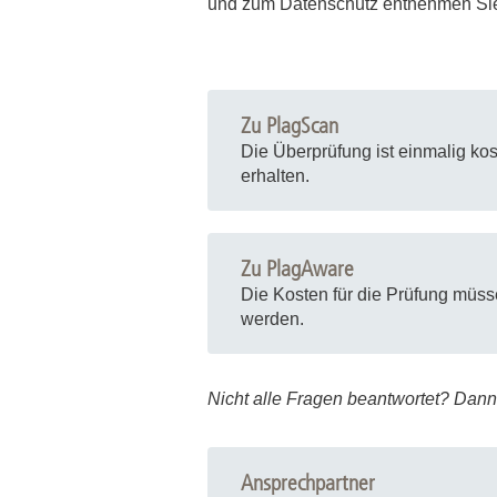
und zum Datenschutz entnehmen Sie
Zentrale Forschungseinrichtung Elektronenmikroskopie
Akademische Karriereentwicklung
Ansprechpersonen
Zu PlagScan
Hannover Biomedical Research School (HBRS)
Die Überprüfung ist einmalig ko
erhalten.
Für Postdoktorand:innen
Für Ärzt:innen
Zu PlagAware
Die Kosten für die Prüfung müss
werden.
Nicht alle Fragen beantwortet? Dann
Ansprechpartner