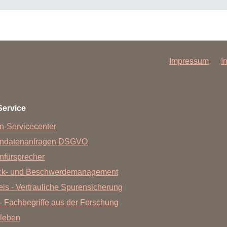
senschaftlichen Praxis:
Impressum
I
over.de
Service
n-Servicecenter
endatenanfragen DSGVO
nfürsprecher
ck- und Beschwerdemanagement
is - Vertrauliche Spurensicherung
- Fachbegriffe aus der Forschung
annover.de
leben