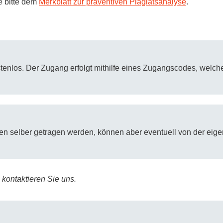
 bitte dem
Merkblatt zur präventiven Plagiatsanalyse
.
Forschungsdatenpolicy
Fo
Forschungsinformationssystem
Par
Dekanin für Forschung und Transfer und
Für
Forschungskommission
stenlos. Der Zugang erfolgt mithilfe eines Zugangscodes, welch
Für
Für
Gute wissenschaftliche Praxis
GWP-Kommission
Ombudswesen und Ombudsperson
en selber getragen werden, können aber eventuell von der eigen
 kontaktieren Sie uns.