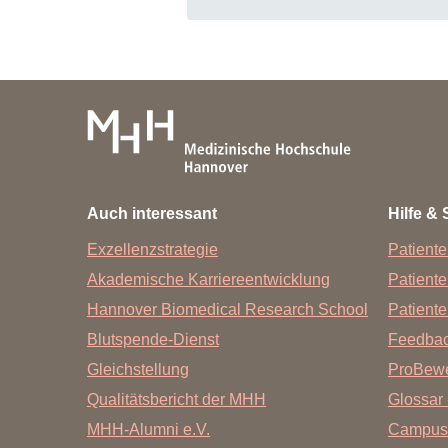
Bei speziellen Fragen zur guten wis
Geschäftsstelle für Ombudswesen
Frau Dr. rer. nat. Olga Halle
Tel.
0511-532 6002
E-Mail an
Ombudsperson
@
mh-hann
Auch interessant
Hilfe & 
Bei allen anderen Fragen:
Exzellenzstrategie
Patiente
Akademische Karriereentwicklung
Patient
Information und Beratung
Hannover Biomedical Research School
Patiente
Bibliothek der MHH - OE 8900
Blutspende-Dienst
Feedba
Tel.-Nr.:
+49 511 532-3326
Gleichstellung
ProBewe
Qualitätsbericht der MHH
Glossar 
E-Mail:
information.bibliothek
@
mh-h
MHH-Alumni e.V.
Campus