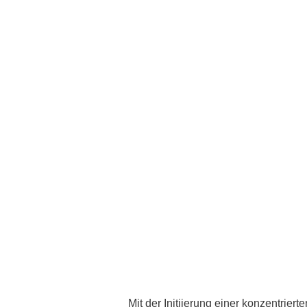
Zentrale Forschungseinrichtung Elektronenmikroskopie
Akademische Karriereentwicklung
Ansprechpersonen
Hannover Biomedical Research School (HBRS)
Für Postdoktorand:innen
Für Ärzt:innen
Mit der Initiierung einer konzentrier