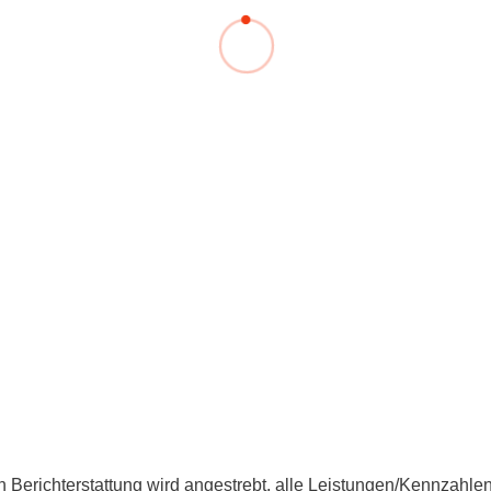
Forschungsdatenpolicy
Fo
Forschungsinformationssystem
Par
Dekanin für Forschung und Transfer und
Für
Forschungskommission
Für
Für
Gute wissenschaftliche Praxis
GWP-Kommission
Ombudswesen und Ombudsperson
ten Berichterstattung wird angestrebt, alle Leistungen/Kennzahle