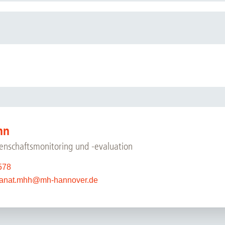
nn
senschaftsmonitoring und -evaluation
578
anat.mhh
@
mh-hannover.de