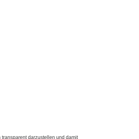
rschung - Wissen - Translation - Transfer
tner:innen & Netzwerke
 Lebenswissenschaftler:innen
 Partner:innen & Investor:innen
 Startups und Gründer:innen
n transparent darzustellen und damit