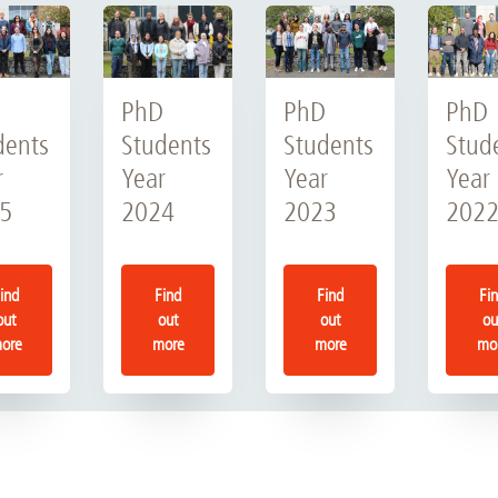
D
PhD
PhD
PhD
dents
Students
Stud
Students
r
Year
Year
Year
5
2023
202
2024
ind
Find
Fi
Find
out
out
ou
out
ore
more
mo
more