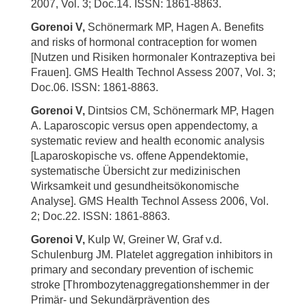
2007, Vol. 3; Doc.14. ISSN: 1861-8863.
Gorenoi V,
Schönermark MP, Hagen A. Benefits
and risks of hormonal contraception for women
[Nutzen und Risiken hormonaler Kontrazeptiva bei
Frauen]. GMS Health Technol Assess 2007, Vol. 3;
Doc.06. ISSN: 1861-8863.
Gorenoi V,
Dintsios CM, Schönermark MP, Hagen
A. Laparoscopic versus open appendectomy, a
systematic review and health economic analysis
[Laparoskopische vs. offene Appendektomie,
systematische Übersicht zur medizinischen
Wirksamkeit und gesundheitsökonomische
Analyse]. GMS Health Technol Assess 2006, Vol.
2; Doc.22. ISSN: 1861-8863.
Gorenoi V,
Kulp W, Greiner W, Graf v.d.
Schulenburg JM. Platelet aggregation inhibitors in
primary and secondary prevention of ischemic
stroke [Thrombozytenaggregationshemmer in der
Primär- und Sekundärprävention des