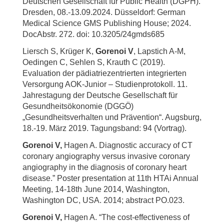
Deutschen Gesellschaft für Public Health (DGPH).
Dresden, 08.-13.09.2024. Düsseldorf: German
Medical Science GMS Publishing House; 2024.
DocAbstr. 272. doi: 10.3205/24gmds685
Liersch S, Krüger K,
Gorenoi V
, Lapstich A-M,
Oedingen C, Sehlen S, Krauth C (2019).
Evaluation der pädiatriezentrierten integrierten
Versorgung AOK-Junior – Studienprotokoll. 11.
Jahrestagung der Deutsche Gesellschaft für
Gesundheitsökonomie (DGGÖ)
„Gesundheitsverhalten und Prävention“. Augsburg,
18.-19. März 2019. Tagungsband: 94 (Vortrag).
Gorenoi V,
Hagen A. Diagnostic accuracy of CT
coronary angiography versus invasive coronary
angiography in the diagnosis of coronary heart
disease.” Poster presentation at 11th HTAi Annual
Meeting, 14-18th June 2014, Washington,
Washington DC, USA. 2014; abstract PO.023.
Gorenoi V,
Hagen A. “The cost-effectiveness of