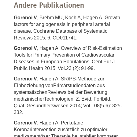
Andere Publikationen
Gorenoi V
, Brehm MU, Koch A, Hagen A. Growth
factors for angiogenesis in peripheral arterial
disease. Cochrane Database of Systematic
Reviews 2015; 6: CD011741.
Gorenoi V
, Hagen A. Overview of Risk-Estimation
Tools for Primary Prevention of Cardiovascular
Diseases in European Populations. Cent Eur J
Public Health 2015; Vol.23 (2): 91-99.
Gorenoi V
, Hagen A. SR/PS-Methode zur
Einbeziehung vonPrimärstudiendaten aus
systematischenReviews bei der Bewertung
medizinischerTechnologien. Z. Evid. Fortbild.
Qual. Gesundheitswesen 2014; Vol.108(5-6): 325-
332.
Gorenoi V
, Hagen A. Perkutane
Koronarintervention zusätzlich zu optimaler
medikamentöser Therapie bei stabiler koronarer