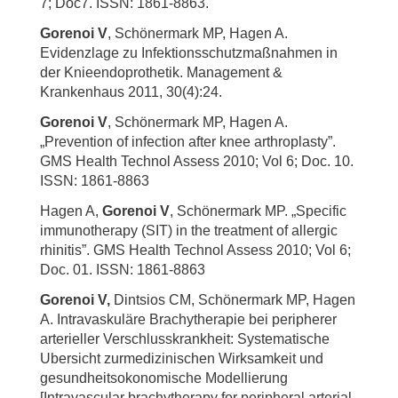
7; Doc7. ISSN: 1861-8863.
Gorenoi V
, Schönermark MP, Hagen A.
Evidenzlage zu Infektionsschutzmaßnahmen in
der Knieendoprothetik. Management &
Krankenhaus 2011, 30(4):24.
Gorenoi V
, Schönermark MP, Hagen A.
„Prevention of infection after knee arthroplasty”.
GMS Health Technol Assess 2010; Vol 6; Doc. 10.
ISSN: 1861-8863
Hagen A,
Gorenoi V
, Schönermark MP. „Specific
immunotherapy (SIT) in the treatment of allergic
rhinitis”. GMS Health Technol Assess 2010; Vol 6;
Doc. 01. ISSN: 1861-8863
Gorenoi V,
Dintsios CM, Schönermark MP, Hagen
A. Intravaskuläre Brachytherapie bei peripherer
arterieller Verschlusskrankheit: Systematische
Ubersicht zurmedizinischen Wirksamkeit und
gesundheitsokonomische Modellierung
[Intravascular brachytherapy for peripheral arterial