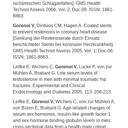
ischämischen Schlaganfalles]. GMS Health
Technol Assess 2006, Vol. 2; Doc.09. ISSN: 1861-
8863.
Gorenoi V,
Dintsios CM, Hagen A. Coated stents
to prevent restenosis in coronary heart disease
[Senkung der Restenoserate durch Einsatz
beschichteter Stents bei koronarer Herzkrankheit].
GMS Health Technol Assess 2005, Vol. 1; Doc.06.
ISSN: 1861-8863.
Leifke E, Wichers C,
Gorenoi V,
Lucke P, von zur
Mühlen A, Brabant G. Low serum levels of
testosterone in men with minimal traumatic hip
fractures. Experimental and Clinical
Endocrinology and Diabetes 2005, 113: 208-213.
Leifke E,
Gorenoi V,
Wichers C, von zur Mühlen A,
von Büren E, Brabant G. Age-related changes of
serum sex hormones, insulin-like growth factor-1
and sex-hormone binding globulin levels in men:
cross-sectional data from a health male cohort.