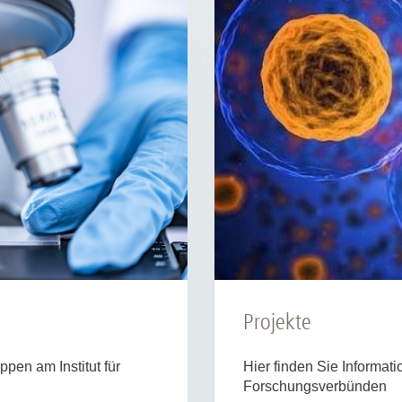
Forschungsdatenpolicy
Fo
Forschungsinformationssystem
Par
Dekanin für Forschung und Transfer und
Für
Forschungskommission
Für
Für
Gute wissenschaftliche Praxis
GWP-Kommission
Ombudswesen und Ombudsperson
Projekte
Hier finden Sie Informat
pen am Institut für
Forschungsverbünden