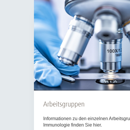
Zentrale Forschungseinrichtung Elektronenmikroskopie
Akademische Karriereentwicklung
Ansprechpersonen
Hannover Biomedical Research School (HBRS)
Für Postdoktorand:innen
Für Ärzt:innen
Arbeitsgruppen
Informationen zu den einzelnen Arbeitsgrup
Immunologie finden Sie hier.