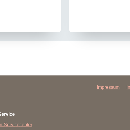
Impressum
I
Service
n-Servicecenter