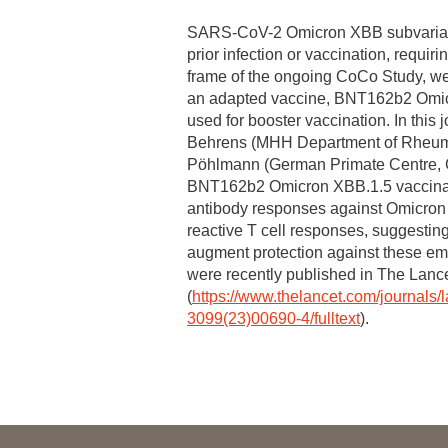
Zentrale Forschungseinrichtung Elektronenmikroskopie
SARS-CoV-2 Omicron XBB subvariants
prior infection or vaccination, requir
Akademische Karriereentwicklung
frame of the ongoing CoCo Study, we
an adapted vaccine, BNT162b2 Omicr
Ansprechpersonen
used for booster vaccination. In this 
Hannover Biomedical Research School (HBRS)
Behrens (MHH Department of Rheum
Pöhlmann (German Primate Centre, G
Für Postdoktorand:innen
BNT162b2 Omicron XBB.1.5 vaccinatio
Für Ärzt:innen
antibody responses against Omicron
reactive T cell responses, suggesting
augment protection against these eme
were recently published in The Lance
(
https://www.thelancet.com/journals/l
3099(23)00690-4/fulltext
).