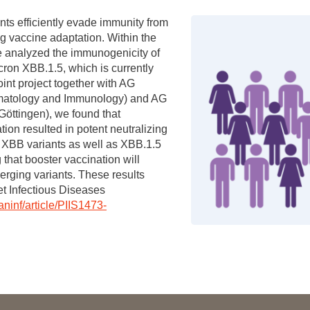
Forschungsdatenpolicy
 efficiently evade immunity from
Fo
Forschungsinformationssystem
ing vaccine adaptation. Within the
 analyzed the immunogenicity of
Par
on XBB.1.5, which is currently
Dekanin für Forschung und Transfer und
Für
joint project together with AG
Forschungskommission
Für
atology and Immunology) and AG
öttingen), we found that
Für
n resulted in potent neutralizing
Gute wissenschaftliche Praxis
 XBB variants as well as XBB.1.5
 that booster vaccination will
GWP-Kommission
rging variants. These results
Ombudswesen und Ombudsperson
t Infectious Diseases
aninf/article/PIIS1473-