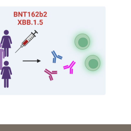
rschung - Wissen - Translation - Transfer
tner:innen & Netzwerke
 Lebenswissenschaftler:innen
 Partner:innen & Investor:innen
 Startups und Gründer:innen