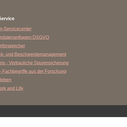
Forschungsdatenpolicy
Fo
Forschungsinformationssystem
Service
Par
Dekanin für Forschung und Transfer und
n-Servicecenter
Für
Forschungskommission
endatenanfragen DSGVO
Für
nfürsprecher
Für
ck- und Beschwerdemanagement
Gute wissenschaftliche Praxis
is - Vertrauliche Spurensicherung
GWP-Kommission
- Fachbegriffe aus der Forschung
Ombudswesen und Ombudsperson
leben
Work and Life