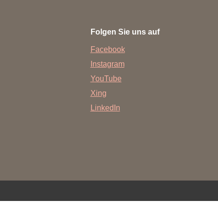
rschung - Wissen - Translation - Transfer
Folgen Sie uns auf
tner:innen & Netzwerke
Facebook
 Lebenswissenschaftler:innen
Instagram
 Partner:innen & Investor:innen
YouTube
 Startups und Gründer:innen
Xing
LinkedIn