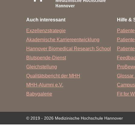
Zentrale Forschungseinrichtung Elektronenmikroskopie
Auch interessant
Hilfe & 
Akademische Karriereentwicklung
Exzellenzstrategie
Patiente
Ansprechpersonen
Akademische Karriereentwicklung
Patient
Hannover Biomedical Research School (HBRS)
Hannover Biomedical Research School
Patiente
Für Postdoktorand:innen
Blutspende-Dienst
Feedba
Für Ärzt:innen
Gleichstellung
ProBewe
Qualitätsbericht der MHH
Glossar 
MHH-Alumni e.V.
Campus
Babygalerie
Fit for 
© 2019 - 2026 Medizinische Hochschule Hannover