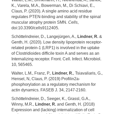
K., Varela, M.A., Bowerman, M., Di Schiavi, E.,
Claus, P. (2020). A single amino acid residue
regulates PTEN-binding and stability of the spinal
muscular atrophy protein SMN.
Cells
,
doi:10.3390/cells9112405.
Schöttelndreier, D., Langejürgen, A.,
Lindner, R.
&
Genth, H. (2020). Low density lipoprotein receptor-
related protein-1 (LRP1) is involved in the uptake
of Clostridioides difficile toxin A and serves as an
Internalizing receptor. Front. Cell. Infect. Microbiol.
10, 565465.
Walter, L.M., Franz, P.,
Lindner, R.
, Tsiavaliaris, G.,
Hensel, N, Claus, P. (2019) Profilin2a-
phosphorylation as a regulatory mechanism for
actin dynamics. FASEB J. 34, 2147-2160.
Schöttelndreier, D., Seeger, K., Grassl, G.A.,
Winny, M.R.,
Lindner, R.
and Genth, H. (2018)
Expression and (lacking) internalization of cell