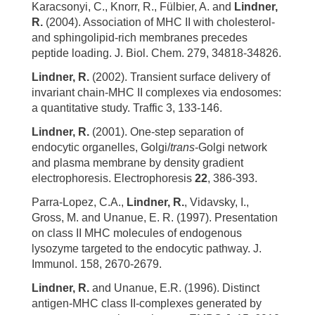
Karacsonyi, C., Knorr, R., Fülbier, A. and
Lindner,
R.
(2004). Association of MHC II with cholesterol-
and sphingolipid-rich membranes precedes
peptide loading. J. Biol. Chem. 279, 34818-34826.
Lindner, R.
(2002). Transient surface delivery of
invariant chain-MHC II complexes via endosomes:
a quantitative study. Traffic 3, 133-146.
Lindner, R.
(2001). One-step separation of
endocytic organelles, Golgi/
trans
-Golgi network
and plasma membrane by density gradient
electrophoresis. Electrophoresis
22
, 386-393.
Parra-Lopez, C.A.,
Lindner, R.
, Vidavsky, I.,
Gross, M. and Unanue, E. R. (1997). Presentation
on class II MHC molecules of endogenous
lysozyme targeted to the endocytic pathway. J.
Immunol. 158, 2670-2679.
Lindner, R.
and Unanue, E.R. (1996). Distinct
antigen-MHC class II-complexes generated by