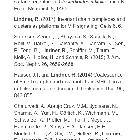
surface receptors of
Clostridioides difficile
Toxin B.
Front. Microbiol. 9, 1483.
Lindner, R.
(2017). Invariant chain complexes and
clusters as platforms for MIF signaling. Cells 6, 6.
Sörensen-Zender, I., Bhayana, S., Susnik, N.,
Rolli, V., Batkai, S., Baisantry, A., Bahram, S., Sen,
P., Teng, B.,
Lindner, R.
, Schiffer, M., Thum, T.,
Melk, A., Haller, H. and Schmitt, R. (2015) J. Am.
Soc. Nephr. 26, 2659-2668.
Hauser, J.T. and
Lindner, R.
(2014) Coalescence
of B cell receptor and invariant chain-MHC II in a
raft-like membrane domain. J. Leukocyte. Biol. 96,
843-855.
Chaturvedi, A., Araujo Cruz, M.M., Jyotsana, N.,
Sharma, A., Yun, H., Görlich, K., Wichmann, M.,
Schwarzer, A., Preller, M., Thol, F., Meyer, J.,
Haemmerle, R., Struys, E.A., Jansen, E.E.,
Modlich, U., Li, Z., Sly, L.M., Geffers, R.,
Lindner,