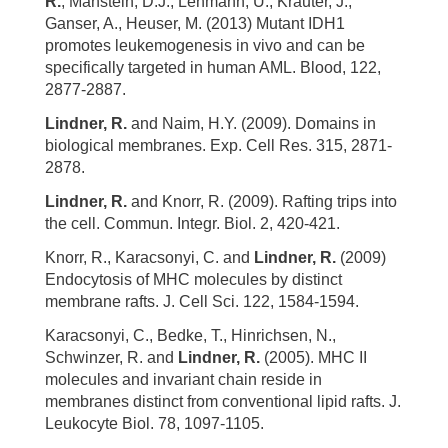
R.
, Manstein, D.J., Lehmann, U., Krauter, J.,
Ganser, A., Heuser, M. (2013) Mutant IDH1
promotes leukemogenesis in vivo and can be
specifically targeted in human AML. Blood, 122,
2877-2887.
Lindner, R.
and Naim, H.Y. (2009). Domains in
biological membranes. Exp. Cell Res. 315, 2871-
2878.
Lindner, R.
and Knorr, R. (2009). Rafting trips into
the cell. Commun. Integr. Biol. 2, 420-421.
Knorr, R., Karacsonyi, C. and
Lindner, R.
(2009)
Endocytosis of MHC molecules by distinct
membrane rafts. J. Cell Sci. 122, 1584-1594.
Karacsonyi, C., Bedke, T., Hinrichsen, N.,
Schwinzer, R. and
Lindner, R.
(2005). MHC II
molecules and invariant chain reside in
membranes distinct from conventional lipid rafts. J.
Leukocyte Biol. 78, 1097-1105.