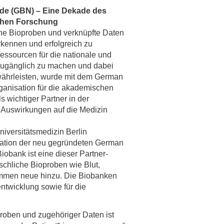
de (GBN) – Eine Dekade des
rschung - Wissen - Translation - Transfer
schen Forschung
he Bioproben und verknüpfte Daten
tner:innen & Netzwerke
erkennen und erfolgreich zu
 Lebenswissenschaftler:innen
ssourcen für die nationale und
 zugänglich zu machen und dabei
 Partner:innen & Investor:innen
währleisten, wurde mit dem German
 Startups und Gründer:innen
anisation für die akademischen
 wichtiger Partner in der
 Auswirkungen auf die Medizin
iversitätsmedizin Berlin
nation der neu gegründeten German
obank ist eine dieser Partner-
schliche Bioproben wie Blut,
ommen neue hinzu. Die Biobanken
entwicklung sowie für die
proben und zugehöriger Daten ist