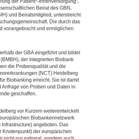
erung der Patient*-innenversorgung“,
ssenschaftlichen Beirat des GBN.
IH) und Beiratsmitglied, unterstreicht
-schungsgemeinschaft. Die durch das
nd vorangebracht und ermöglichen
erhalb der GBA eingeführt und bildet
 (BMBH), der Integrierten Biobank
en die Probenqualität und die
umorerkrankungen (NCT) Heidelberg
 Biobanking erreicht. Sie ist damit
d Anfrage von Proben und Daten in
ende geschaffen.
elberg vor Kurzem weiterentwickelt
om europäischen Biobankennetzwerk
nfrastructure) angeboten. Das
r Knotenpunkt) der europäischen
 nicht nur national, sondern auch