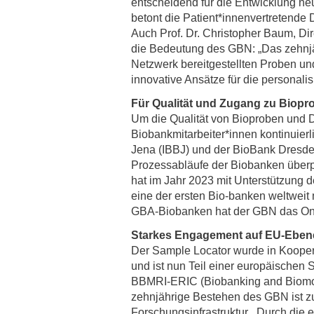
entscheidend für die Entwicklung neu
betont die Patient*innenvertretende
Auch Prof. Dr. Christopher Baum, Dire
die Bedeutung des GBN: „Das zehnjäh
Netzwerk bereitgestellten Proben u
innovative Ansätze für die personalis
Für Qualität und Zugang zu Biopr
Um die Qualität von Bioproben und D
Biobankmitarbeiter*innen kontinuierl
Jena (IBBJ) und der BioBank Dresde
Prozessabläufe der Biobanken über
hat im Jahr 2023 mit Unterstützung 
eine der ersten Bio-banken weltweit
GBA-Biobanken hat der GBN das Onli
Starkes Engagement auf EU-Eben
Der Sample Locator wurde in Kooper
und ist nun Teil einer europäischen
BBMRI-ERIC (Biobanking and Biomole
zehnjährige Bestehen des GBN ist z
Forschungsinfrastruktur. „Durch die