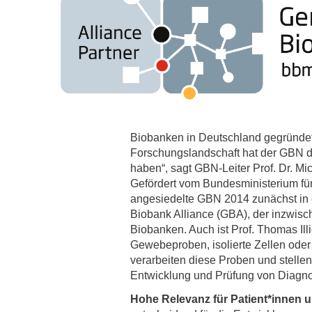
Zentrale Forschungseinrichtung Elektronenmikroskopie
Akademische Karriereentwicklung
Ansprechpersonen
Hannover Biomedical Research School (HBRS)
Für Postdoktorand:innen
Für Ärzt:innen
Biobanken in Deutschland gegründet. 
Forschungslandschaft hat der GBN d
haben“, sagt GBN-Leiter Prof. Dr. M
Gefördert vom Bundesministerium für
angesiedelte GBN 2014 zunächst in 
Biobank Alliance (GBA), der inzwisc
Biobanken. Auch ist Prof. Thomas Il
Gewebeproben, isolierte Zellen ode
verarbeiten diese Proben und stellen
Entwicklung und Prüfung von Diagnos
Hohe Relevanz für Patient*innen