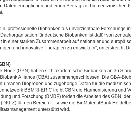
d Daten ermöglichen und einen Beitrag zur biomedizinischen F
t.
ein, professionelle Biobanken als unverzichtbare Forschungs-in
 Dachorganisation für deutsche Biobanken ist dafür von zentral
egt in einer starken Zusammenarbeit auf nationaler und europäis
nigen und innovative Therapien zu entwickeln“, unterstreicht D
(GBN)
 Node (GBN) haben sich akademische Biobanken an 36 Stando
 Biobank Alliance (GBA) zusammengeschlossen. Die GBA-Bio
 hu-manen Bioproben und zugehörige Daten für die medizinisch
kennetzwerk BBMRI-ERIC treibt GBN die Harmonisierung und V
ildung und Forschung (BMBF) fördert die Arbeiten des GBN, de
DKFZ) für den Bereich IT sowie die BioMaterialBank Heidelber
itätsmanagement unterstützt wird.