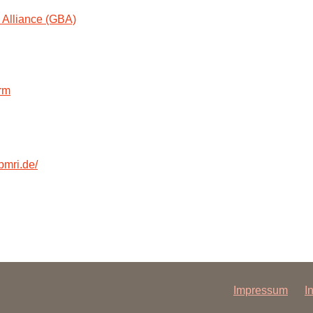
 Alliance (GBA)
rm
bmri.de/
Impressum
I