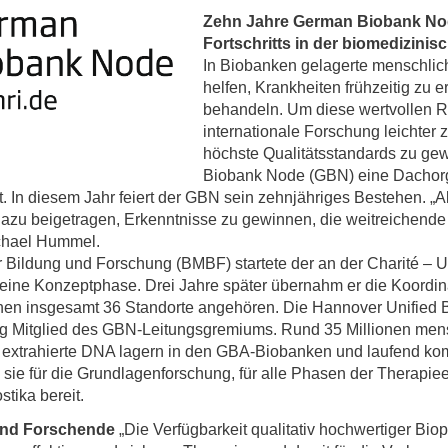
Forschungsdatenpolicy
Zehn Jahre German Biobank No
Fo
Forschungsinformationssystem
Fortschritts in der biomedizini
In Biobanken gelagerte menschlic
Par
helfen, Krankheiten frühzeitig zu 
Dekanin für Forschung und Transfer und
Für
behandeln. Um diese wertvollen Re
Forschungskommission
internationale Forschung leichter
Für
höchste Qualitätsstandards zu ge
Für
Biobank Node (GBN) eine Dachorg
Gute wissenschaftliche Praxis
In diesem Jahr feiert der GBN sein zehnjähriges Bestehen. „Als
azu beigetragen, Erkenntnisse zu gewinnen, die weitreichende
GWP-Kommission
ichael Hummel.
 Bildung und Forschung (BMBF) startete der an der Charité – Un
Ombudswesen und Ombudsperson
eine Konzeptphase. Drei Jahre später übernahm er die Koordi
hen insgesamt 36 Standorte angehören. Die Hannover Unified Bi
lig Mitglied des GBN-Leitungsgremiums. Rund 35 Millionen men
r extrahierte DNA lagern in den GBA-Biobanken und laufend k
 sie für die Grundlagenforschung, für alle Phasen der Therapie
tika bereit.
 und Forschende
„Die Verfügbarkeit qualitativ hochwertiger Bio