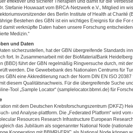
er effektiver und sicherer Therapien und damit für die Verbess
 Dr. Stefanie Houwaart vom BRCA-Netzwerk e.V., Mitglied im wi
ktoriumsvorsitzender des Berlin Institute of Health at Charité (B
rige Bestehen des GBN ist ein wichtiges Ereignis für die For
nd damit verknüpfte Daten haben unsere Forschung entscheide
ierte Medizin.“
oben und Daten
aten sicherzustellen, hat der GBN übergreifende Standards inn
ich fort. In Zusammenarbeit mit der BioMaterialBank Heidelberg
n (BBD) führt der GBN regelmäßig Ringversuche durch, mit den
prüft werden. Die Gewebebank des Nationalen Centrums für T
des GBN eine Akkreditierung nach der Norm DIN EN ISO 20387 für
 mit diesem Qualitätsnachweis. Für die übergreifende Suche un
ne-Tool „Sample Locator“ (samplelocator.bbmri.de) für Forsch
e
ation mit dem Deutschen Krebsforschungszentrum (DKFZ) Heid
 Such- und Analyse-plattform. Die „Federated Platform“ wird v
cular Resources Research Infrastructure European Research I
ugleich das Jubiläum als sogenannter National Node (nationale
 enge Kooperation mit BBMRI-ERIC als National Node können wir