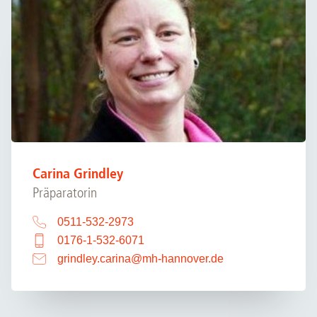
Carina Grindley
Präparatorin
0511-532-2973
0176-1-532-6071
grindley.carina
@
mh-hannover.de