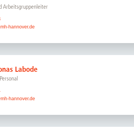
d Arbeitsgruppenleiter
8
@
mh-hannover.de
 Jonas Labode
 Personal
4
@
mh-hannover.de