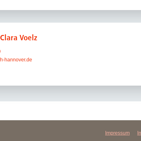
 Clara Voelz
0
h-hannover.de
Impressum
I