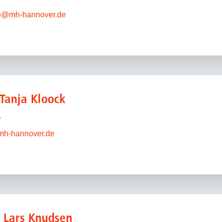
7
Forschungsdatenpolicy
e
@
mh-hannover.de
Fo
Forschungsinformationssystem
Par
Dekanin für Forschung und Transfer und
Für
Forschungskommission
Für
Für
 Tanja Kloock
Gute wissenschaftliche Praxis
GWP-Kommission
7
Ombudswesen und Ombudsperson
mh-hannover.de
. Lars Knudsen