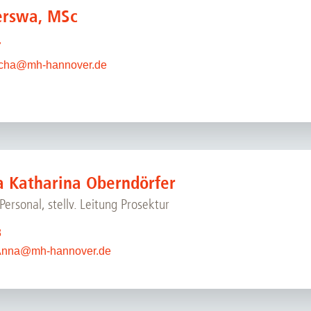
erswa, MSc
7
cha
@
mh-hannover.de
a Katharina Oberndörfer
Personal, stellv. Leitung Prosektur
8
Anna
@
mh-hannover.de