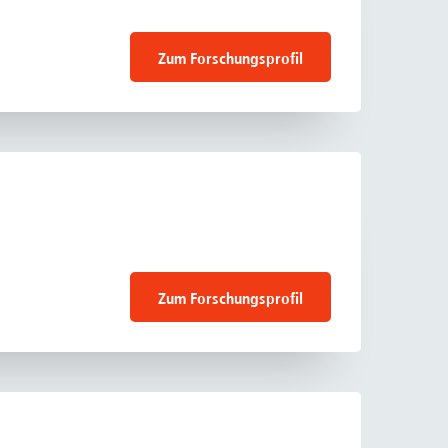
rschung - Wissen - Translation - Transfer
Zum Forschungsprofil
tner:innen & Netzwerke
 Lebenswissenschaftler:innen
 Partner:innen & Investor:innen
 Startups und Gründer:innen
Zum Forschungsprofil