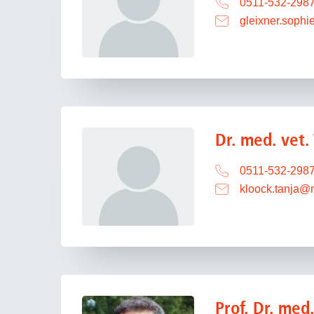
0511-532-298
Zentrale Forschungseinrichtung Elektronenmikroskopie
gleixner.sophi
Akademische Karriereentwicklung
Ansprechpersonen
Hannover Biomedical Research School (HBRS)
Für Postdoktorand:innen
Dr. med. vet.
Für Ärzt:innen
0511-532-298
kloock.tanja
@
Prof. Dr. med