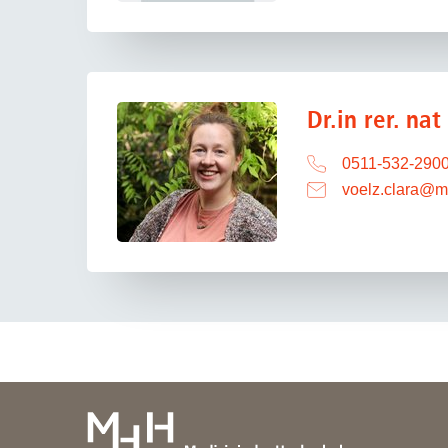
Dr.in rer. nat
0511-532-290
voelz.clara
@
m