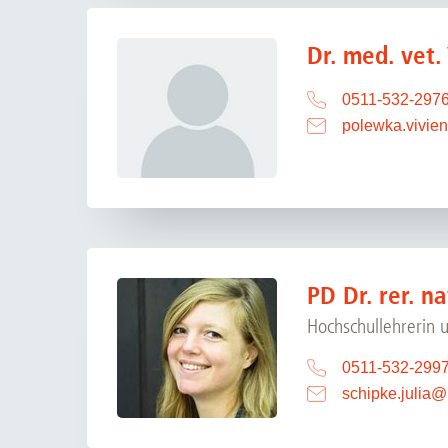
Dr. med. vet.
0511-532-297
polewka.vivien
PD Dr. rer. na
Hochschullehrerin 
0511-532-299
schipke.julia
@