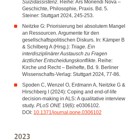
Suizidassistenz
. Reihe: Ars Moriendi Nova –
Geschichte, Philosophie, Praxis. Bd. 5.
Steiner: Stuttgart 2024, 245-253.
Neitzke G: Priorisierung bei absolutem Mangel
an Ressourcen. Argumente für den
gesellschaftspolitischen Diskurs. In: Kämper B
& Schilberg A (Hrsg.):
Triage. Ein
interdisziplinärer Austausch zu Fragen
ärztlicher Entscheidungskonflikte
. Reihe:
Kirche und Recht – Beihefte, Bd. 9. Berliner
Wissenschafts-Verlag: Stuttgart 2024, 77-86.
Spoden C, Wenzel O, Erdmann A, Neitzke G &
Hirschberg I (2024): Coping and end-of-life
decision-making in ALS: A qualitative interview
study.
PLoS ONE
19(6): e0306102.
DOI:
10.1371/journal.pone.0306102
2023