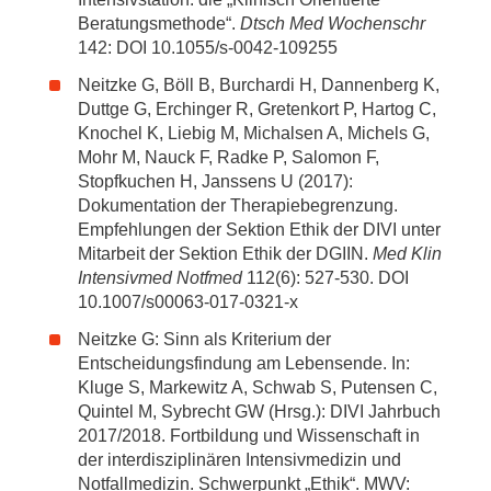
Beratungsmethode“.
Dtsch Med Wochenschr
142: DOI 10.1055/s-0042-109255
Neitzke G, Böll B, Burchardi H, Dannenberg K,
Duttge G, Erchinger R, Gretenkort P, Hartog C,
Knochel K, Liebig M, Michalsen A, Michels G,
Mohr M, Nauck F, Radke P, Salomon F,
Stopfkuchen H, Janssens U (2017):
Dokumentation der Therapiebegrenzung.
Empfehlungen der Sektion Ethik der DIVI unter
Mitarbeit der Sektion Ethik der DGIIN.
Med Klin
Intensivmed Notfmed
112(6): 527-530. DOI
10.1007/s00063-017-0321-x
Neitzke G: Sinn als Kriterium der
Entscheidungsfindung am Lebensende. In:
Kluge S, Markewitz A, Schwab S, Putensen C,
Quintel M, Sybrecht GW (Hrsg.): DIVI Jahrbuch
2017/2018. Fortbildung und Wissenschaft in
der interdisziplinären Intensivmedizin und
Notfallmedizin. Schwerpunkt „Ethik“. MWV: