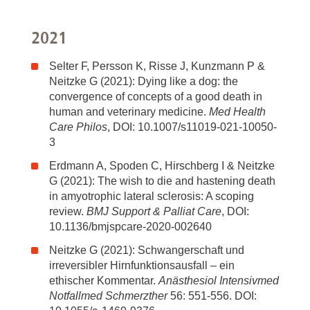
2021
Selter F, Persson K, Risse J, Kunzmann P &
Neitzke G (2021): Dying like a dog: the
convergence of concepts of a good death in
human and veterinary medicine.
Med Health
Care Philos
, DOI: 10.1007/s11019-021-10050-
3
Erdmann A, Spoden C, Hirschberg I & Neitzke
G (2021): The wish to die and hastening death
in amyotrophic lateral sclerosis: A scoping
review.
BMJ Support & Palliat Care
, DOI:
10.1136/bmjspcare-2020-002640
Neitzke G (2021): Schwangerschaft und
irreversibler Hirnfunktionsausfall – ein
ethischer Kommentar.
Anästhesiol Intensivmed
Notfallmed Schmerzther
56: 551-556. DOI: