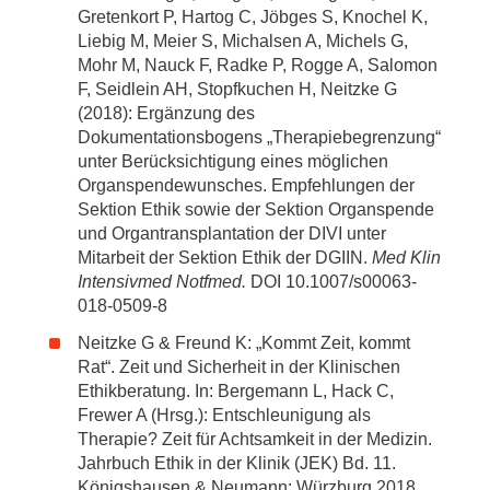
Gretenkort P, Hartog C, Jöbges S, Knochel K,
Liebig M, Meier S, Michalsen A, Michels G,
Mohr M, Nauck F, Radke P, Rogge A, Salomon
F, Seidlein AH, Stopfkuchen H, Neitzke G
(2018): Ergänzung des
Dokumentationsbogens „Therapiebegrenzung“
unter Berücksichtigung eines möglichen
Organspendewunsches. Empfehlungen der
Sektion Ethik sowie der Sektion Organspende
und Organtransplantation der DIVI unter
Mitarbeit der Sektion Ethik der DGIIN.
Med Klin
Intensivmed Notfmed.
DOI 10.1007/s00063-
018-0509-8
Neitzke G & Freund K: „Kommt Zeit, kommt
Rat“. Zeit und Sicherheit in der Klinischen
Ethikberatung. In: Bergemann L, Hack C,
Frewer A (Hrsg.): Entschleunigung als
Therapie? Zeit für Achtsamkeit in der Medizin.
Jahrbuch Ethik in der Klinik (JEK) Bd. 11.
Königshausen & Neumann: Würzburg 2018,