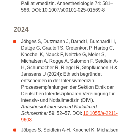
Palliativmedizin. Anaesthesiologie 74: 581–
586. DOI: 10.1007/s00101-025-01569-8
2024
Jöbges S, Dutzmann J, Barndt I, Burchardi H,
Duttge G, Grautoff S, Gretenkort P, Hartog C,
Knochel K, Nauck F, Neitzke G, Meier S,
Michalsen A, Rogge A, Salomon F, Seidlein A-
H, Schumacher R, Riegel R, Stopfkuchen H &
Janssens U (2024): Ethisch begründet
entscheiden in der Intensivmedizin.
Prozessempfehlungen der Sektion Ethik der
Deutschen Interdisziplinären Vereinigung für
Intensiv- und Notfallmedizin (DIVI).
Anästhesiol Intensivmed Notfallmed
Schmerzther
59: 52–57. DOI:
10.1055/a-2211-
9608
Jöbges S, Seidlein A-H, Knochel K, Michalsen