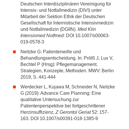
Deutschen Interdisziplinären Vereinigung für
Intensiv- und Notfallmedizin (DIVI) unter
Mitarbeit der Sektion Ethik der Deutschen
Gesellschaft für Internistische Intensivmedizin
und Notfallmedizin (DGIIN).
Med Klin
Intensivmed Notfmed:
DOI 10.1007/s00063-
019-0578-3
Neitzke G: Patientenwille und
Behandlungsentscheidung. In: Prölß J, Lux V,
Bechtel P (Hrsg): Pflegemanagement.
Strategien, Konzepte, Methoden. MWV: Berlin
2019, S. 441-444
Werdecker L, Kujawa M, Schneider N, Neitzke
G (2019): Advance Care Planning: Eine
qualitative Untersuchung zur
Patientenperspektive bei fortgeschrittener
Herzinsuffizienz.
Z Gerontol Geriat
52: 157-
163. DOI 10.1007/s00391-018-1385-9