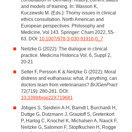
and models of training. In: Wasson K,
Kuczewski M. (Eds.): Thorny issues in clinical
ethics consultation. North American and
European perspectives. Philosophy and
Medicine, Vol 143. Springer: Cham 2022, 55-
63. DOI:
10.1007/978-3-030-91916-0_7
Neitzke G (2022): The dialogue in clinical
practice. Medicina Historica Vol. 6, Suppl 2,
20-21
Selter F, Persson K & Neitzke G (2022): Moral
distress and euthanasia: what, if anything, can
doctors learn from veterinarians?
BrJGenPract
72(719): 280-281. DOI:
10.3399/bjgp22X719681
Jöbges S, Seidlein A-H, Barndt I, Burchardi H,
Duttge G, Dutzmann J, Grautoff S, Gretenkort
P, Hartog C, Knochel K, Michalsen A, Nauck F,
Neitzke G, Salomon F, Stopfkuchen H, Rogge