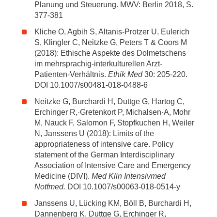
Planung und Steuerung. MWV: Berlin 2018, S.
377-381
Kliche O, Agbih S, Altanis-Protzer U, Eulerich
S, Klingler C, Neitzke G, Peters T & Coors M
(2018): Ethische Aspekte des Dolmetschens
im mehrsprachig-interkulturellen Arzt-
Patienten-Verhältnis.
Ethik Med
30: 205-220.
DOI 10.1007/s00481-018-0488-6
Neitzke G, Burchardi H, Duttge G, Hartog C,
Erchinger R,·Gretenkort P, Michalsen·A, Mohr
M, Nauck F, Salomon F, Stopfkuchen H, Weiler
N, Janssens U (2018): Limits of the
appropriateness of intensive care. Policy
statement of the German Interdisciplinary
Association of Intensive Care and Emergency
Medicine (DIVI).
Med Klin Intensivmed
Notfmed.
DOI 10.1007/s00063-018-0514-y
Janssens U, Lücking KM, Böll B, Burchardi H,
Dannenberg K, Duttge G, Erchinger R,