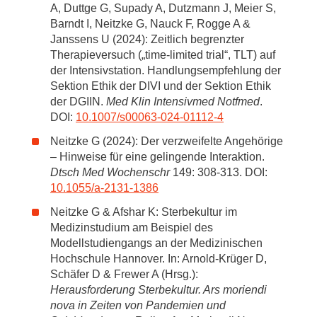
A, Duttge G, Supady A, Dutzmann J, Meier S,
Barndt I, Neitzke G, Nauck F, Rogge A &
Janssens U (2024): Zeitlich begrenzter
Therapieversuch („time-limited trial“, TLT) auf
der Intensivstation. Handlungsempfehlung der
Sektion Ethik der DIVI und der Sektion Ethik
der DGIIN.
Med Klin Intensivmed Notfmed
.
DOI:
10.1007/s00063-024-01112-4
Neitzke G (2024): Der verzweifelte Angehörige
– Hinweise für eine gelingende Interaktion.
Dtsch Med Wochenschr
149: 308-313. DOI:
10.1055/a-2131-1386
Neitzke G & Afshar K: Sterbekultur im
Medizinstudium am Beispiel des
Modellstudiengangs an der Medizinischen
Hochschule Hannover. In: Arnold-Krüger D,
Schäfer D & Frewer A (Hrsg.):
Herausforderung Sterbekultur. Ars moriendi
nova in Zeiten von Pandemien und