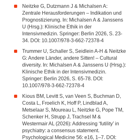
Neitzke G, Dutzmann J & Michalsen A:
Zentrale Herausforderungen – Indikation und
Prognostizierung. In: Michalsen A & Janssens
U (Hrsg.): Klinische Ethik in der
Intensivmedizin. Springer: Berlin 2026, S. 23-
34. DOI: 10.1007/978-3-662-72378-4
Trummer U, Schaller S, Seidlein A-H & Neitzke
G: Andere Länder, andere Sitten! – Cultural
diversity. In: Michalsen A & Janssens U (Hrsg.):
Klinische Ethik in der Intensivmedizin.
Springer: Berlin 2026, S. 65-78. DOI:
10.1007/978-3-662-72378-4
Kious BM, Levitt S, van Veen S, Buchman D,
Costa L, Froelich K, Hoff P, Lindblad A,
Metselaar S, Moureau L, Neitzke G, Pope TM,
Schenker H, Strupp J, Trachsel M &
Westermair AL (2026): Addressing ‘futility’ in
psychiatry: a consensus statement.
Psychological Medicine 56: e16, 1–7. DOI: