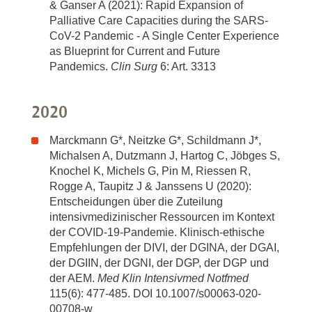
& Ganser A (2021): Rapid Expansion of
Palliative Care Capacities during the SARS-
CoV-2 Pandemic - A Single Center Experience
as Blueprint for Current and Future
Pandemics.
Clin Surg
6: Art. 3313
2020
Marckmann G*, Neitzke G*, Schildmann J*,
Michalsen A, Dutzmann J, Hartog C, Jöbges S,
Knochel K, Michels G, Pin M, Riessen R,
Rogge A, Taupitz J & Janssens U (2020):
Entscheidungen über die Zuteilung
intensivmedizinischer Ressourcen im Kontext
der COVID-19-Pandemie. Klinisch-ethische
Empfehlungen der DIVI, der DGINA, der DGAI,
der DGIIN, der DGNI, der DGP, der DGP und
der AEM.
Med Klin Intensivmed Notfmed
115(6): 477-485. DOI 10.1007/s00063-020-
00708-w