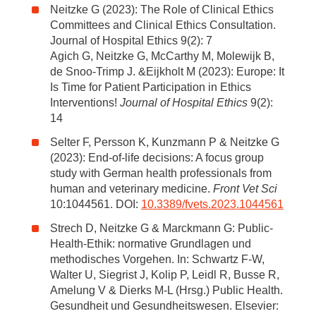
Neitzke G (2023): The Role of Clinical Ethics
Committees and Clinical Ethics Consultation.
Journal of Hospital Ethics 9(2): 7
Agich G, Neitzke G, McCarthy M, Molewijk B,
de Snoo-Trimp J. &Eijkholt M (2023): Europe: It
Is Time for Patient Participation in Ethics
Interventions!
Journal of Hospital Ethics
9(2):
14
Selter F, Persson K, Kunzmann P & Neitzke G
(2023): End-of-life decisions: A focus group
study with German health professionals from
human and veterinary medicine.
Front Vet Sci
10:1044561. DOI:
10.3389/fvets.2023.1044561
Strech D, Neitzke G & Marckmann G: Public-
Health-Ethik: normative Grundlagen und
methodisches Vorgehen. In: Schwartz F-W,
Walter U, Siegrist J, Kolip P, Leidl R, Busse R,
Amelung V & Dierks M-L (Hrsg.) Public Health.
Gesundheit und Gesundheitswesen. Elsevier: