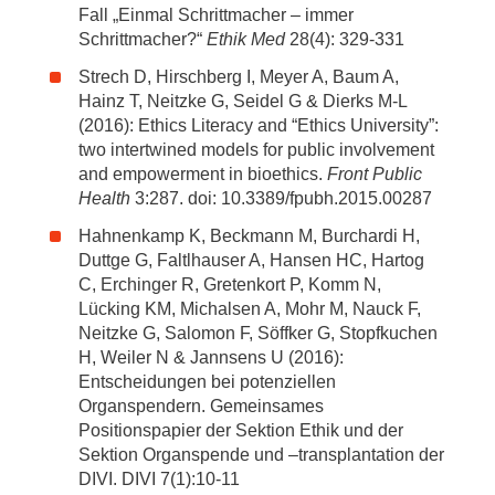
Fall „Einmal Schrittmacher – immer
Schrittmacher?“
Ethik Med
28(4): 329-331
Strech D, Hirschberg I, Meyer A, Baum A,
Hainz T, Neitzke G, Seidel G & Dierks M-L
(2016): Ethics Literacy and “Ethics University”:
two intertwined models for public involvement
and empowerment in bioethics.
Front Public
Health
3:287. doi: 10.3389/fpubh.2015.00287
Hahnenkamp K, Beckmann M, Burchardi H,
Duttge G, Faltlhauser A, Hansen HC, Hartog
C, Erchinger R, Gretenkort P, Komm N,
Lücking KM, Michalsen A, Mohr M, Nauck F,
Neitzke G, Salomon F, Söffker G, Stopfkuchen
H, Weiler N & Jannsens U (2016):
Entscheidungen bei potenziellen
Organspendern. Gemeinsames
Positionspapier der Sektion Ethik und der
Sektion Organspende und –transplantation der
DIVI. DIVI 7(1):10-11