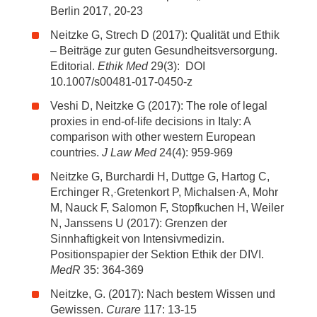
Berlin 2017, 20-23
Neitzke G, Strech D (2017): Qualität und Ethik
– Beiträge zur guten Gesundheitsversorgung.
Editorial.
Ethik Med
29(3): DOI
10.1007/s00481-017-0450-z
Veshi D, Neitzke G (2017): The role of legal
proxies in end-of-life decisions in Italy: A
comparison with other western European
countries.
J Law Med
24(4): 959-969
Neitzke G, Burchardi H, Duttge G, Hartog C,
Erchinger R,·Gretenkort P, Michalsen·A, Mohr
M, Nauck F, Salomon F, Stopfkuchen H, Weiler
N, Janssens U (2017): Grenzen der
Sinnhaftigkeit von Intensivmedizin.
Positionspapier der Sektion Ethik der DIVI.
MedR
35: 364-369
Neitzke, G. (2017): Nach bestem Wissen und
Gewissen.
Curare
117: 13-15