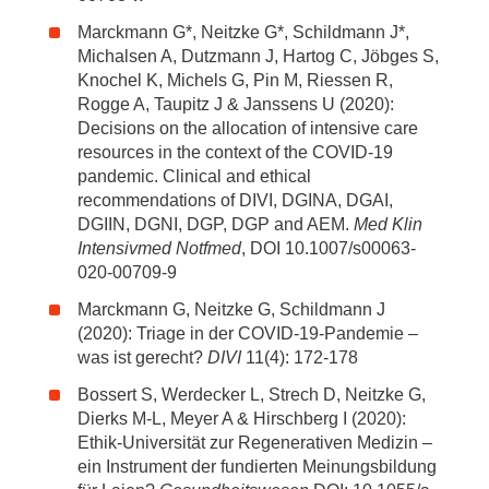
Marckmann G*, Neitzke G*, Schildmann J*,
Michalsen A, Dutzmann J, Hartog C, Jöbges S,
Knochel K, Michels G, Pin M, Riessen R,
Rogge A, Taupitz J & Janssens U (2020):
Decisions on the allocation of intensive care
resources in the context of the COVID-19
pandemic. Clinical and ethical
recommendations of DIVI, DGINA, DGAI,
DGIIN, DGNI, DGP, DGP and AEM.
Med Klin
Intensivmed Notfmed
, DOI 10.1007/s00063-
020-00709-9
Marckmann G, Neitzke G, Schildmann J
(2020): Triage in der COVID-19-Pandemie –
was ist gerecht?
DIVI
11(4): 172-178
Bossert S, Werdecker L, Strech D, Neitzke G,
Dierks M-L, Meyer A & Hirschberg I (2020):
Ethik-Universität zur Regenerativen Medizin –
ein Instrument der fundierten Meinungsbil­dung