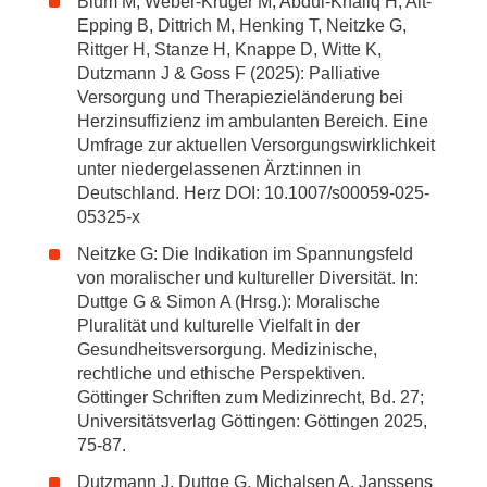
Blum M, Weber-Krüger M, Abdul-Khaliq H, Alt-
Epping B, Dittrich M, Henking T, Neitzke G,
Rittger H, Stanze H, Knappe D, Witte K,
Dutzmann J & Goss F (2025): Palliative
Versorgung und Therapiezieländerung bei
Herzinsuffizienz im ambulanten Bereich. Eine
Umfrage zur aktuellen Versorgungswirklichkeit
unter niedergelassenen Ärzt:innen in
Deutschland. Herz DOI: 10.1007/s00059-025-
05325-x
Neitzke G: Die Indikation im Spannungsfeld
von moralischer und kultureller Diversität. In:
Duttge G & Simon A (Hrsg.): Moralische
Pluralität und kulturelle Vielfalt in der
Gesundheitsversorgung. Medizinische,
rechtliche und ethische Perspektiven.
Göttinger Schriften zum Medizinrecht, Bd. 27;
Universitätsverlag Göttingen: Göttingen 2025,
75-87.
Dutzmann J, Duttge G, Michalsen A, Janssens