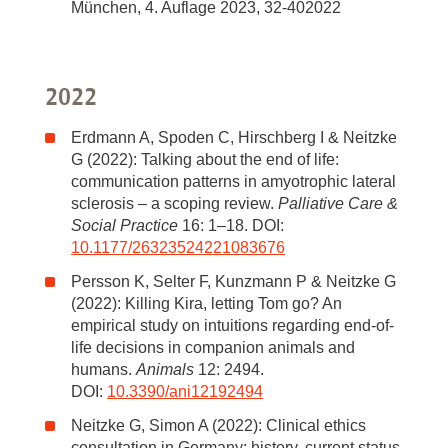
München, 4. Auflage 2023, 32-402022
2022
Erdmann A, Spoden C, Hirschberg I & Neitzke
G (2022): Talking about the end of life:
communication patterns in amyotrophic lateral
sclerosis – a scoping review.
Palliative Care &
Social Practice
16: 1–18. DOI:
10.1177/26323524221083676
Persson K, Selter F, Kunzmann P & Neitzke G
(2022): Killing Kira, letting Tom go? An
empirical study on intuitions regarding end-of-
life decisions in companion animals and
humans.
Animals
12: 2494.
DOI:
10.3390/ani12192494
Neitzke G, Simon A (2022): Clinical ethics
consultation in Germany: history, current status