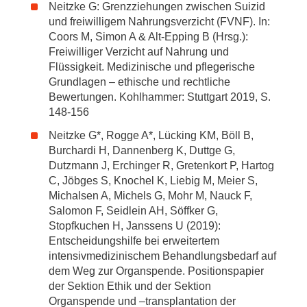
Neitzke G: Grenzziehungen zwischen Suizid
und freiwilligem Nahrungsverzicht (FVNF). In:
Coors M, Simon A & Alt-Epping B (Hrsg.):
Freiwilliger Verzicht auf Nahrung und
Flüssigkeit. Medizinische und pflegerische
Grundlagen – ethische und rechtliche
Bewertungen. Kohlhammer: Stuttgart 2019, S.
148-156
Neitzke G*, Rogge A*, Lücking KM, Böll B,
Burchardi H, Dannenberg K, Duttge G,
Dutzmann J, Erchinger R, Gretenkort P, Hartog
C, Jöbges S, Knochel K, Liebig M, Meier S,
Michalsen A, Michels G, Mohr M, Nauck F,
Salomon F, Seidlein AH, Söffker G,
Stopfkuchen H, Janssens U (2019):
Entscheidungshilfe bei erweitertem
intensivmedizinischem Behandlungsbedarf auf
dem Weg zur Organspende. Positionspapier
der Sektion Ethik und der Sektion
Organspende und –transplantation der