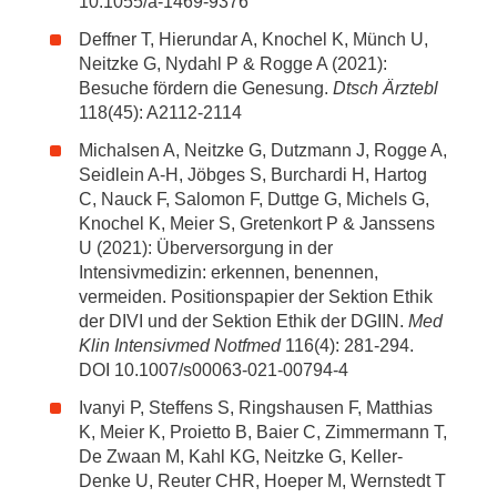
10.1055/a-1469-9376
Deffner T, Hierundar A, Knochel K, Münch U,
Neitzke G, Nydahl P & Rogge A (2021):
Besuche fördern die Genesung.
Dtsch Ärztebl
118(45): A2112-2114
Michalsen A, Neitzke G, Dutzmann J, Rogge A,
Seidlein A-H, Jöbges S, Burchardi H, Hartog
C, Nauck F, Salomon F, Duttge G, Michels G,
Knochel K, Meier S, Gretenkort P & Janssens
U (2021): Überversorgung in der
Intensivmedizin: erkennen, benennen,
vermeiden. Positionspapier der Sektion Ethik
der DIVI und der Sektion Ethik der DGIIN.
Med
Klin Intensivmed Notfmed
116(4): 281-294.
DOI 10.1007/s00063-021-00794-4
Ivanyi P, Steffens S, Ringshausen F, Matthias
K, Meier K, Proietto B, Baier C, Zimmermann T,
De Zwaan M, Kahl KG, Neitzke G, Keller-
Denke U, Reuter CHR, Hoeper M, Wernstedt T