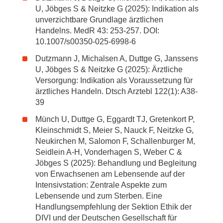
U, Jöbges S & Neitzke G (2025): Indikation als
unverzichtbare Grundlage ärztlichen
Handelns. MedR 43: 253-257. DOI:
10.1007/s00350-025-6998-6
Dutzmann J, Michalsen A, Duttge G, Janssens
U, Jöbges S & Neitzke G (2025): Ärztliche
Versorgung: Indikation als Voraussetzung für
ärztliches Handeln. Dtsch Arztebl 122(1): A38-
39
Münch U, Duttge G, Eggardt TJ, Gretenkort P,
Kleinschmidt S, Meier S, Nauck F, Neitzke G,
Neukirchen M, Salomon F, Schallenburger M,
Seidlein A-H, Vonderhagen S, Weber C &
Jöbges S (2025): Behandlung und Begleitung
von Erwachsenen am Lebensende auf der
Intensivstation: Zentrale Aspekte zum
Lebensende und zum Sterben. Eine
Handlungsempfehlung der Sektion Ethik der
DIVI und der Deutschen Gesellschaft für