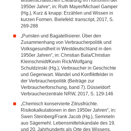
wissenschaftlichen Erklärung im Horrorfilm der
1950er Jahre“, in: Ruth Mayer/Michael Gamper
(Hg.), Kurz & knapp: Erzählen und Wissen in
kurzen Formen. Bielefeld: transcript, 2017, S.
269-288
„Puristen und Bagatellisierer. Über den
Zusammenhang von Verbraucherpolitik und
Volksgesundheit in Westdeutschland in den
1950er Jahren“, in: Christian Bala/Christian
Kleinschmidt/Kevin Rick/Wolfgang
Schuldzinski (Hg.), Verbraucher in Geschichte
und Gegenwart. Wandel und Konfliktfelder in
der Verbraucherpolitik (Beiträge zur
Verbraucherforschung, band 7). Düsseldorf:
Verbraucherzentrale NRW, 2017, S. 129-146
„Chemisch konservierte Zitrusfrüchte.
Risikokalkulationen in den 1950er Jahren“, in:
Swen Steinberg/Frank Jacob (Hg.), Semmeln
aus Sägemehl. Lebensmittelskandale des 19.
und 20. Jahrhunderts als Orte des Wissens.