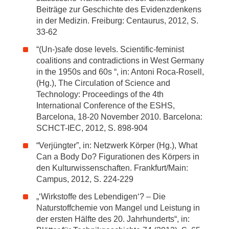
Beiträge zur Geschichte des Evidenzdenkens
in der Medizin. Freiburg: Centaurus, 2012, S.
33-62
“(Un-)safe dose levels. Scientific-feminist
coalitions and contradictions in West Germany
in the 1950s and 60s “, in: Antoni Roca-Rosell,
(Hg.), The Circulation of Science and
Technology: Proceedings of the 4th
International Conference of the ESHS,
Barcelona, 18-20 November 2010. Barcelona:
SCHCT-IEC, 2012, S. 898-904
“Verjüngter”, in: Netzwerk Körper (Hg.), What
Can a Body Do? Figurationen des Körpers in
den Kulturwissenschaften. Frankfurt/Main:
Campus, 2012, S. 224-229
„‘Wirkstoffe des Lebendigen‘? – Die
Naturstoffchemie von Mangel und Leistung in
der ersten Hälfte des 20. Jahrhunderts“, in: