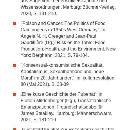
aus Sägemehl. Lebensmittelskandale und
Wissensordnungen. Marburg: Büchner-Verlag,
2020, S. 181-210.
"Poison and Cancer: The Politics of Food
Carcinogens in 1950s West Germany", in:
Angela N. H. Creager and Jean-Paul
Gaudillière (Hg.): Risk on the Table: Food
Production, Health, and the Environment. New
York: Berghahn, 2021, S. 79-104.
"Konsensual-konsumistische Sexualität.
Kapitalismus, Sexualhormone und 'neue
Moral' im 20. Jahrhundert", in: kulturrevolution
80 (Mai 2021), S. 33-39
„Eine kurze Geschichte der Pubertät“, in:
Florian Mildenberger (Hg.), Transatlantische
Emanzipationen. Freundschaftsgabe für
James Steakley. Hamburg: Männerschwarm,
2021, S. 181-210.
„Hirschfeld für alle! Zur Rezeptionsgeschichte