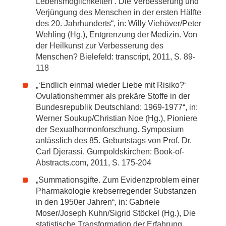
Lebensmöglichkeiten’. Die Verbesserung und
Verjüngung des Menschen in der ersten Hälfte
des 20. Jahrhunderts“, in: Willy Viehöver/Peter
Wehling (Hg.), Entgrenzung der Medizin. Von
der Heilkunst zur Verbesserung des
Menschen? Bielefeld: transcript, 2011, S. 89-
118
„‘Endlich einmal wieder Liebe mit Risiko?‘
Ovulationshemmer als prekäre Stoffe in der
Bundesrepublik Deutschland: 1969-1977“, in:
Werner Soukup/Christian Noe (Hg.), Pioniere
der Sexualhormonforschung. Symposium
anlässlich des 85. Geburtstags von Prof. Dr.
Carl Djerassi. Gumpoldskirchen: Book-of-
Abstracts.com, 2011, S. 175-204
„Summationsgifte. Zum Evidenzproblem einer
Pharmakologie krebserregender Substanzen
in den 1950er Jahren“, in: Gabriele
Moser/Joseph Kuhn/Sigrid Stöckel (Hg.), Die
statistische Transformation der Erfahrung.