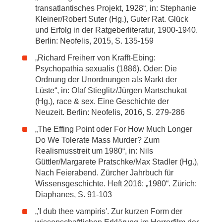
transatlantisches Projekt, 1928“, in: Stephanie
Kleiner/Robert Suter (Hg.), Guter Rat. Glück
und Erfolg in der Ratgeberliteratur, 1900-1940.
Berlin: Neofelis, 2015, S. 135-159
„Richard Freiherr von Krafft-Ebing:
Psychopathia sexualis (1886). Oder: Die
Ordnung der Unordnungen als Markt der
Lüste“, in: Olaf Stieglitz/Jürgen Martschukat
(Hg.), race & sex. Eine Geschichte der
Neuzeit. Berlin: Neofelis, 2016, S. 279-286
„The Effing Point oder For How Much Longer
Do We Tolerate Mass Murder? Zum
Realismusstreit um 1980“, in: Nils
Güttler/Margarete Pratschke/Max Stadler (Hg.),
Nach Feierabend. Zürcher Jahrbuch für
Wissensgeschichte. Heft 2016: „1980“. Zürich:
Diaphanes, S. 91-103
„'I dub thee vampiris'. Zur kurzen Form der