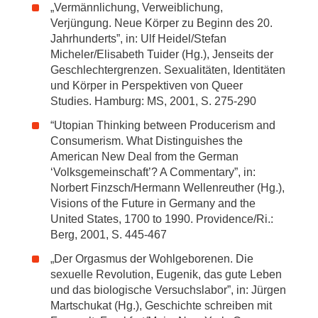
„Vermännlichung, Verweiblichung,
Verjüngung. Neue Körper zu Beginn des 20.
Jahrhunderts”, in: Ulf Heidel/Stefan
Micheler/Elisabeth Tuider (Hg.), Jenseits der
Geschlechtergrenzen. Sexualitäten, Identitäten
und Körper in Perspektiven von Queer
Studies. Hamburg: MS, 2001, S. 275-290
“Utopian Thinking between Producerism and
Consumerism. What Distinguishes the
American New Deal from the German
‘Volksgemeinschaft’? A Commentary”, in:
Norbert Finzsch/Hermann Wellenreuther (Hg.),
Visions of the Future in Germany and the
United States, 1700 to 1990. Providence/Ri.:
Berg, 2001, S. 445-467
„Der Orgasmus der Wohlgeborenen. Die
sexuelle Revolution, Eugenik, das gute Leben
und das biologische Versuchslabor”, in: Jürgen
Martschukat (Hg.), Geschichte schreiben mit