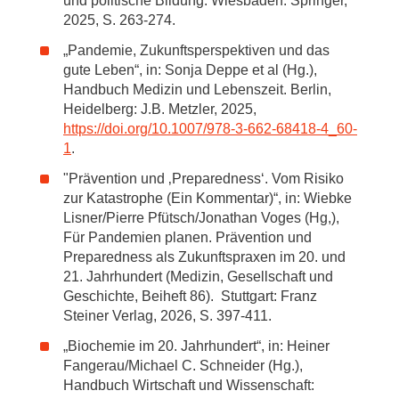
und politische Bildung. Wiesbaden: Springer,
2025, S. 263-274.
„Pandemie, Zukunftsperspektiven und das
gute Leben“, in: Sonja Deppe et al (Hg.),
Handbuch Medizin und Lebenszeit. Berlin,
Heidelberg: J.B. Metzler, 2025,
https://doi.org/10.1007/978-3-662-68418-4_60-
1
.
"Prävention und ‚Preparedness‘. Vom Risiko
zur Katastrophe (Ein Kommentar)“, in: Wiebke
Lisner/Pierre Pfütsch/Jonathan Voges (Hg,),
Für Pandemien planen. Prävention und
Preparedness als Zukunftspraxen im 20. und
21. Jahrhundert (Medizin, Gesellschaft und
Geschichte, Beiheft 86). Stuttgart: Franz
Steiner Verlag, 2026, S. 397-411.
„Biochemie im 20. Jahrhundert“, in: Heiner
Fangerau/Michael C. Schneider (Hg.),
Handbuch Wirtschaft und Wissenschaft: