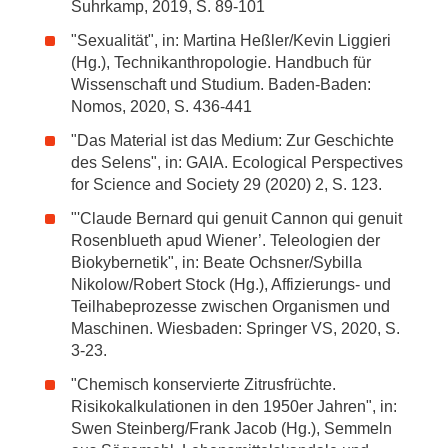
Suhrkamp, 2019, S. 89-101
"Sexualität", in: Martina Heßler/Kevin Liggieri
(Hg.), Technikanthropologie. Handbuch für
Wissenschaft und Studium. Baden-Baden:
Nomos, 2020, S. 436-441
"Das Material ist das Medium: Zur Geschichte
des Selens", in: GAIA. Ecological Perspectives
for Science and Society 29 (2020) 2, S. 123.
"'Claude Bernard qui genuit Cannon qui genuit
Rosenblueth apud Wiener’. Teleologien der
Biokybernetik", in: Beate Ochsner/Sybilla
Nikolow/Robert Stock (Hg.), Affizierungs- und
Teilhabeprozesse zwischen Organismen und
Maschinen. Wiesbaden: Springer VS, 2020, S.
3-23.
"Chemisch konservierte Zitrusfrüchte.
Risikokalkulationen in den 1950er Jahren", in:
Swen Steinberg/Frank Jacob (Hg.), Semmeln