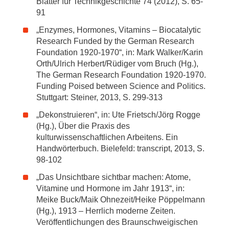
Blätter für Technikgeschichte 74 (2012), S. 65-
91
„Enzymes, Hormones, Vitamins – Biocatalytic
Research Funded by the German Research
Foundation 1920-1970“, in: Mark Walker/Karin
Orth/Ulrich Herbert/Rüdiger vom Bruch (Hg.),
The German Research Foundation 1920-1970.
Funding Poised between Science and Politics.
Stuttgart: Steiner, 2013, S. 299-313
„Dekonstruieren“, in: Ute Frietsch/Jörg Rogge
(Hg.), Über die Praxis des
kulturwissenschaftlichen Arbeitens. Ein
Handwörterbuch. Bielefeld: transcript, 2013, S.
98-102
„Das Unsichtbare sichtbar machen: Atome,
Vitamine und Hormone im Jahr 1913“, in:
Meike Buck/Maik Ohnezeit/Heike Pöppelmann
(Hg.), 1913 – Herrlich moderne Zeiten.
Veröffentlichungen des Braunschweigischen