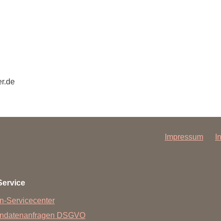
Forschungsdatenpolicy
Fo
Forschungsinformationssystem
Par
Dekanin für Forschung und Transfer und
Für
Forschungskommission
Für
r.de
Für
Gute wissenschaftliche Praxis
GWP-Kommission
Ombudswesen und Ombudsperson
Impressum
I
Service
n-Servicecenter
endatenanfragen DSGVO