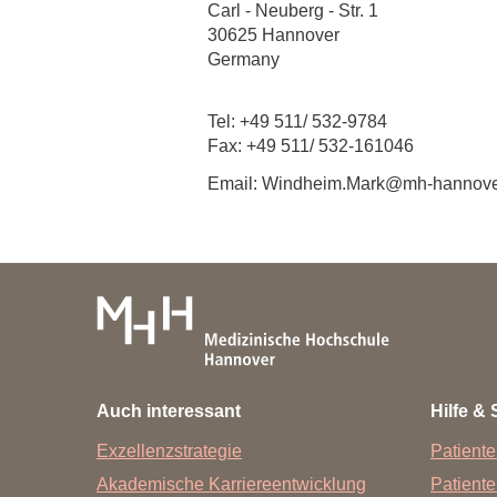
Zentrale Forschungseinrichtung Elektronenmikroskopie
Carl - Neuberg - Str. 1
30625 Hannover
Germany
Akademische Karriereentwicklung
Ansprechpersonen
Tel: +49 511/ 532-9784
Fax: +49 511/ 532-161046
Hannover Biomedical Research School (HBRS)
Email: Windheim.Mark@mh-hannove
Für Postdoktorand:innen
Für Ärzt:innen
Auch interessant
Hilfe & 
Exzellenzstrategie
Patiente
Akademische Karriereentwicklung
Patient