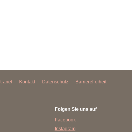
rschung - Wissen - Translation - Transfer
tner:innen & Netzwerke
 Lebenswissenschaftler:innen
 Partner:innen & Investor:innen
 Startups und Gründer:innen
ntranet
Kontakt
Datenschutz
Barrierefreiheit
Folgen Sie uns auf
Facebook
Instagram