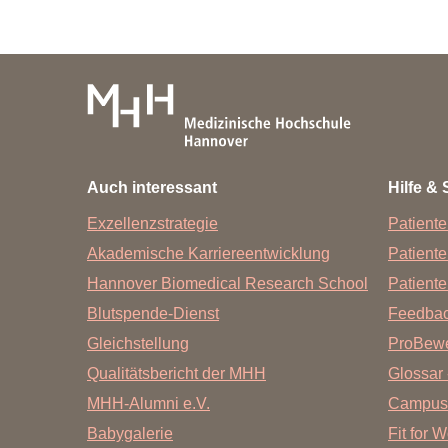
Auch interessant
Hilfe & 
Exzellenzstrategie
Patiente
Akademische Karriereentwicklung
Patient
Hannover Biomedical Research School
Patiente
Blutspende-Dienst
Feedba
Gleichstellung
ProBewe
Qualitätsbericht der MHH
Glossar 
MHH-Alumni e.V.
Campus
Babygalerie
Fit for 