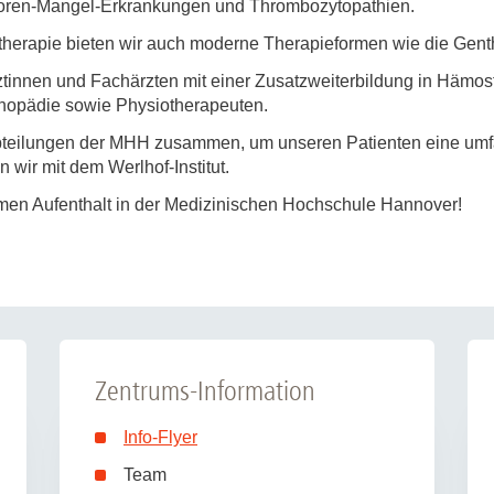
toren-Mangel-Erkrankungen und Thrombozytopathien.
Forschungsdatenpolicy
Fo
therapie bieten wir auch moderne Therapieformen wie die Gent
Forschungsinformationssystem
tinnen und Fachärzten mit einer Zusatzweiterbildung in Hämos
Par
thopädie sowie Physiotherapeuten.
Dekanin für Forschung und Transfer und
Für
Forschungskommission
abteilungen der MHH zusammen, um unseren Patienten eine u
Für
 wir mit dem Werlhof-Institut.
Für
en Aufenthalt in der Medizinischen Hochschule Hannover!
Gute wissenschaftliche Praxis
GWP-Kommission
Ombudswesen und Ombudsperson
Zentrums-Information
Info-Flyer
Team