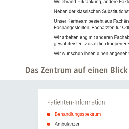
Willebrand-Erkrankung, andere Fak
Zentrale Forschungseinrichtung Elektronenmikroskopie
Neben der klassischen Substitutions
Akademische Karriereentwicklung
Unser Kernteam besteht aus Fachärz
Fachangestellten, Fachärzten für Or
Ansprechpersonen
Wir arbeiten eng mit anderen Fach
Hannover Biomedical Research School (HBRS)
gewährleisten. Zusätzlich kooperieren
Für Postdoktorand:innen
Wir wünschen Ihnen einen angenehm
Für Ärzt:innen
Das Zentrum auf einen Blick
Patienten-Information
Behandlungsspektrum
Ambulanzen