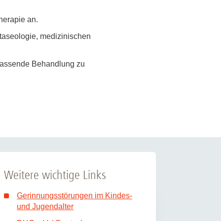
rschung - Wissen - Translation - Transfer
herapie an.
taseologie, medizinischen
tner:innen & Netzwerke
 Lebenswissenschaftler:innen
mfassende Behandlung zu
 Partner:innen & Investor:innen
 Startups und Gründer:innen
Weitere wichtige Links
Gerinnungsstörungen im Kindes-
und Jugendalter