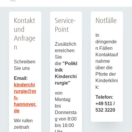
Kontakt
Service-
Notfälle
und
Point
In
Anfrage
dringende
Zusätzlich
n
n Fällen
erreichen
Kontaktauf
Sie
nahme
Schreiben
die
"Polikl
über die
Sie uns
inik
Pforte der
Kinderchi
Email:
Kinderklini
rurgie"
kinderchi
k:
rurgie
@
m
von
Telefon:
h-
Montag
+49 511 /
hannover.
bis
532 3220
de
Donnersta
g von 8:00
Wir rufen
bis 16:00
zeitnah
Uhr