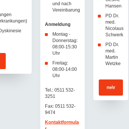
und nach
Hansen
Vereinbarung
ungen
PD Dr.
rkrankungen)
med.
Anmeldung
Nicolaus
 Dyskinesie
Montag -
Schwerk
Donnerstag:
PD Dr.
08:00-15:30
med.
Uhr
Martin
Freitag:
Wetzke
08:00-14:00
Uhr
mehr
Tel.: 0511 532-
3251
Fax: 0511 532-
9474
Kontaktformula
r