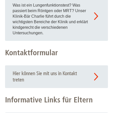
Arztbriefe/ Befunde seit letztem Termin
Was ist ein Lungenfunktionstest? Was
ausgefüllten Fragebogen
passiert beim Röntgen oder MRT? Unser
Klinik-Bär Charlie führt durch die
Röntgenbilder falls vorhanden
wichtigsten Bereiche der Klinik und erklärt
Ergebnisse bereits durchgeführter
kindgerecht die verschiedenen
Lungenfunktionsuntersuchungen
Untersuchungen.
Ergebniss bereits durchgeführter
Laboruntersuchungen
Kontaktformular
Wir bitten die Eltern, auch im Interesse der anderen
Patienten, pünktlich zur vereinbarten Uhrzeit zu
Hier können Sie mit uns in Kontakt
erscheinen. Sollten Sie verhindert sein, bitten wir Sie den
treten
Termin rechtzeitig abzusagen.
Informative Links für Eltern