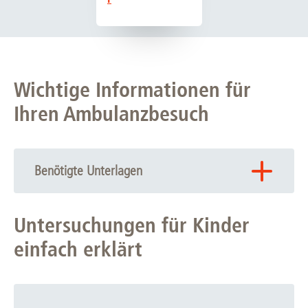
Wichtige Informationen für
Ihren Ambulanzbesuch
Benötigte Unterlagen
Bitte mitbringen:
Untersuchungen für Kinder
Überweisung an die
Kinderpneumologie
(für jedes
Quartal neu)
einfach erklärt
Versichertenkarte
gelbes Heft/ Impfheft