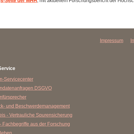
s-Seite der MHH
, mit aktuellem Forschungsbericht der Hochsc
Impressum
I
Service
n-Servicecenter
endatenanfragen DSGVO
nfürsprecher
ck- und Beschwerdemanagement
is - Vertrauliche Spurensicherung
- Fachbegriffe aus der Forschung
leben