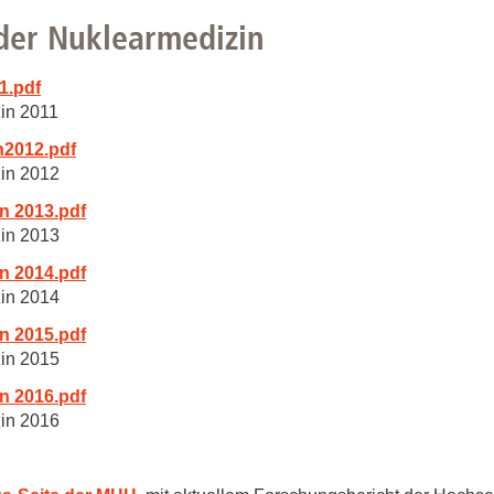
Forschungsdatenpolicy
der Nuklearmedizin
Fo
Forschungsinformationssystem
Par
1.pdf
Dekanin für Forschung und Transfer und
in 2011
Für
Forschungskommission
n2012.pdf
Für
zin 2012
Für
n 2013.pdf
Gute wissenschaftliche Praxis
zin 2013
GWP-Kommission
n 2014.pdf
Ombudswesen und Ombudsperson
zin 2014
n 2015.pdf
zin 2015
n 2016.pdf
zin 2016