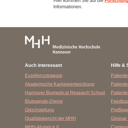
Hier kommen Sie auf die
Forschung
Informationen.
Auch interessant
Hilfe & 
Exzellenzstrategie
Patiente
Akademische Karriereentwicklung
Patient
Hannover Biomedical Research School
Patiente
Blutspende-Dienst
Feedba
Gleichstellung
ProBewe
Qualitätsbericht der MHH
Glossar 
MHH-Alumni e.V.
Campus