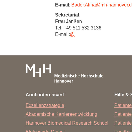
Zentrale Forschungseinrichtung Elektronenmikroskopie
E-mail
:
Bader.Alina
@
mh-hannover.d
Sekretariat
:
Akademische Karriereentwicklung
Frau Janßen
Tel: +49 511 532 3136
Ansprechpersonen
E-mail:
@
Hannover Biomedical Research School (HBRS)
Für Postdoktorand:innen
Für Ärzt:innen
Auch interessant
Hilfe & 
Exzellenzstrategie
Patiente
Akademische Karriereentwicklung
Patient
Hannover Biomedical Research School
Patiente
Blutspende-Dienst
Feedba