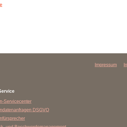
Forschungsdatenpolicy
e
Fo
Forschungsinformationssystem
Par
Dekanin für Forschung und Transfer und
Für
Forschungskommission
Für
Für
Gute wissenschaftliche Praxis
Impressum
I
GWP-Kommission
Ombudswesen und Ombudsperson
Service
n-Servicecenter
endatenanfragen DSGVO
nfürsprecher
ck- und Beschwerdemanagement