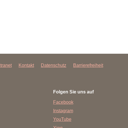
rschung - Wissen - Translation - Transfer
tner:innen & Netzwerke
 Lebenswissenschaftler:innen
 Partner:innen & Investor:innen
 Startups und Gründer:innen
ntranet
Kontakt
Datenschutz
Barrierefreiheit
Folgen Sie uns auf
Facebook
Instagram
YouTube
Xing