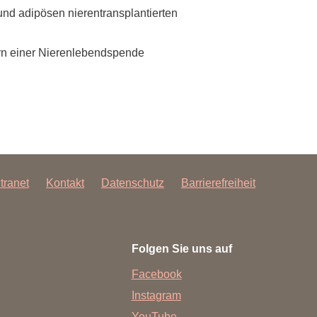
und adipösen nierentransplantierten
rschung - Wissen - Translation - Transfer
rn einer Nierenlebendspende
tner:innen & Netzwerke
 Lebenswissenschaftler:innen
 Partner:innen & Investor:innen
 Startups und Gründer:innen
ntranet
Kontakt
Datenschutz
Barrierefreiheit
Folgen Sie uns auf
Facebook
Instagram
YouTube