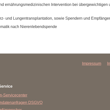
Forschungsdatenpolicy
und ernährungsmedizinischen Intervention bei übergewichtigen 
Fo
Forschungsinformationssystem
erz- und Lungentransplantation, sowie Spendern und Empfänge
Par
Dekanin für Forschung und Transfer und
Für
tomatik nach Nierenlebendspende
Forschungskommission
Für
Für
Gute wissenschaftliche Praxis
GWP-Kommission
Impressum
I
Ombudswesen und Ombudsperson
Service
n-Servicecenter
endatenanfragen DSGVO
nfürsprecher