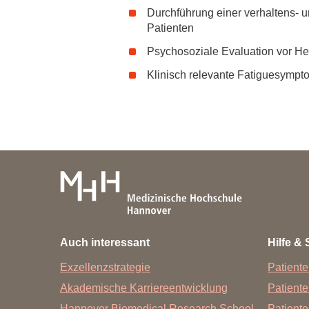
Zentrale Forschungseinrichtung Elektronenmikroskopie
Durchführung einer verhaltens- 
Patienten
Akademische Karriereentwicklung
Psychosoziale Evaluation vor H
Ansprechpersonen
Klinisch relevante Fatiguesymp
Hannover Biomedical Research School (HBRS)
Für Postdoktorand:innen
Für Ärzt:innen
Auch interessant
Hilfe & 
Exzellenzstrategie
Patiente
Akademische Karriereentwicklung
Patient
Hannover Biomedical Research School
Patiente