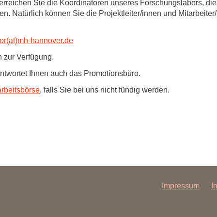
erreichen Sie die Koordinatoren unseres Forschungslabors, die
Forschungsdatenpolicy
en. Natürlich können Sie die Projektleiter/innen und Mitarbeit
Fo
Forschungsinformationssystem
Par
or(at)mh-hannover.de
Dekanin für Forschung und Transfer und
Für
en zur Verfügung.
Forschungskommission
Für
ntwortet Ihnen auch das Promotionsbüro.
Für
rbeitsbörse
, falls Sie bei uns nicht fündig werden.
Gute wissenschaftliche Praxis
GWP-Kommission
Ombudswesen und Ombudsperson
Impressum
I