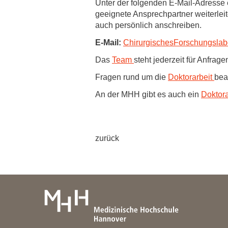
Unter der folgenden E-Mail-Adresse 
Zentrale Forschungseinrichtung Elektronenmikroskopie
geeignete Ansprechpartner weiterleit
auch persönlich anschreiben.
Akademische Karriereentwicklung
E-Mail:
ChirurgischesForschungslab
Ansprechpersonen
Das
Team
steht jederzeit für Anfrag
Hannover Biomedical Research School (HBRS)
Fragen rund um die
Doktorarbeit
bea
Für Postdoktorand:innen
An der MHH gibt es auch ein
Doktora
Für Ärzt:innen
zurück