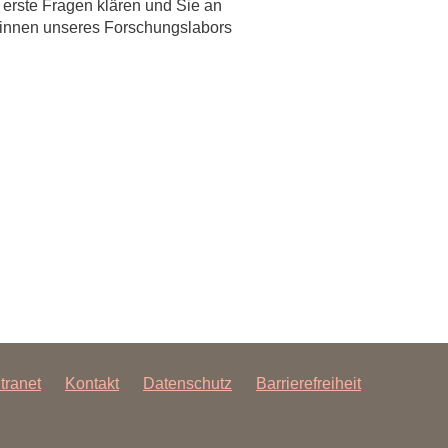
 erste Fragen klären und Sie an
er/innen unseres Forschungslabors
rschung - Wissen - Translation - Transfer
tner:innen & Netzwerke
 Lebenswissenschaftler:innen
 Partner:innen & Investor:innen
 Startups und Gründer:innen
ntranet
Kontakt
Datenschutz
Barrierefreiheit