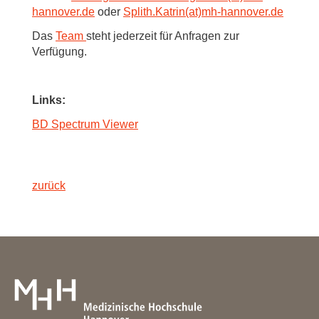
hannover.de
oder
Splith.Katrin(at)mh-hannover.de
Das
Team
steht jederzeit für Anfragen zur
Verfügung.
Links:
BD Spectrum Viewer
zurück