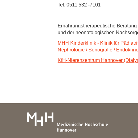
Tel: 0511 532 -7101
Ernährungstherapeutische Beratung 
und der neonatologischen Nachsorg
MHH Kinderklinik - Klinik für Pädia
Nephrologie / Sonografie / Endokrin
KfH-Nierenzentrum Hannover (Dialys