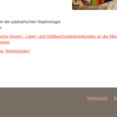
in der pädiatrischen Nephrologie
e
trische Nieren-, Leber- und Stoffwechselerkrankungen an der M
ologie
e, Nephrologie)
Impressum
I