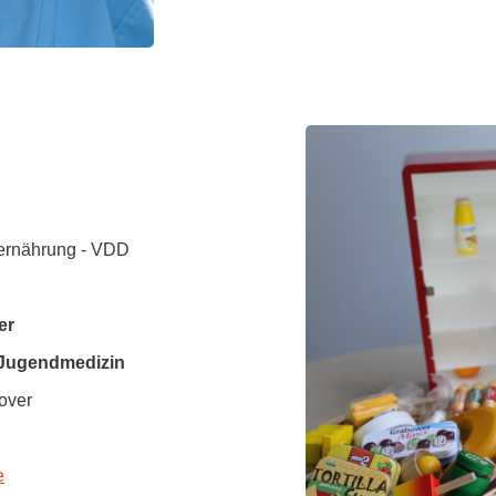
ernährung - VDD
er
 Jugendmedizin
over
e