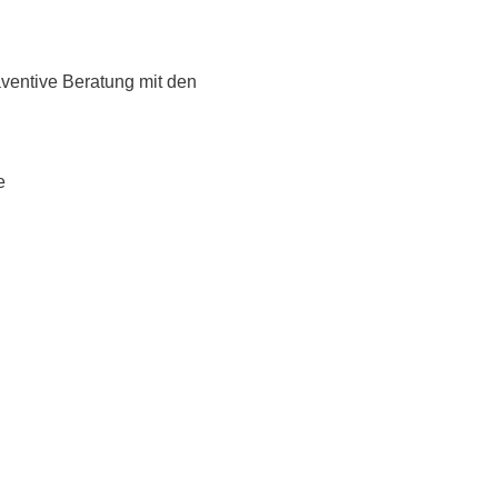
rschung - Wissen - Translation - Transfer
ventive Beratung mit den
tner:innen & Netzwerke
 Lebenswissenschaftler:innen
 Partner:innen & Investor:innen
e
 Startups und Gründer:innen