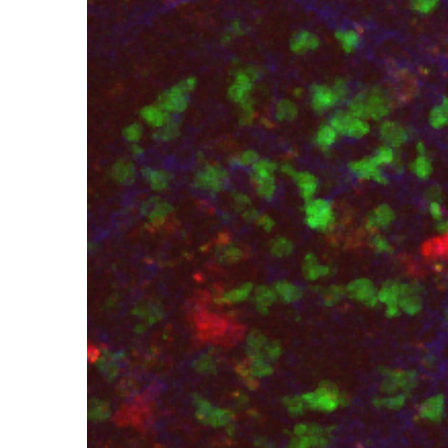
Zentrale Forschungseinrichtung Elektronenmikroskopie
Akademische Karriereentwicklung
Ansprechpersonen
Hannover Biomedical Research School (HBRS)
Für Postdoktorand:innen
Für Ärzt:innen