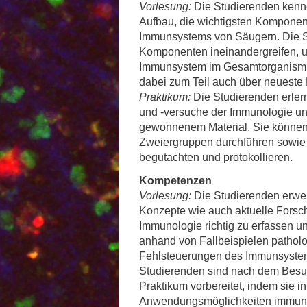
Vorlesung:
Die Studierenden kenn
Forschungsdatenpolicy
Aufbau, die wichtigsten Kompone
Fo
Forschungsinformationssystem
Immunsystems von Säugern. Die S
Komponenten ineinandergreifen, u
Par
Immunsystem im Gesamtorganismus
Dekanin für Forschung und Transfer und
Für
dabei zum Teil auch über neueste
Forschungskommission
Für
Praktikum:
Die Studierenden erle
und -versuche der Immunologie u
Für
gewonnenem Material. Sie können 
Gute wissenschaftliche Praxis
Zweiergruppen durchführen sowie d
begutachten und protokollieren.
GWP-Kommission
Kompetenzen
Ombudswesen und Ombudsperson
Vorlesung:
Die Studierenden erwe
Konzepte wie auch aktuelle Forsc
Immunologie richtig zu erfassen un
anhand von Fallbeispielen pathol
Fehlsteuerungen des Immunsystems 
Studierenden sind nach dem Besuc
Praktikum vorbereitet, indem sie i
Anwendungsmöglichkeiten immuno