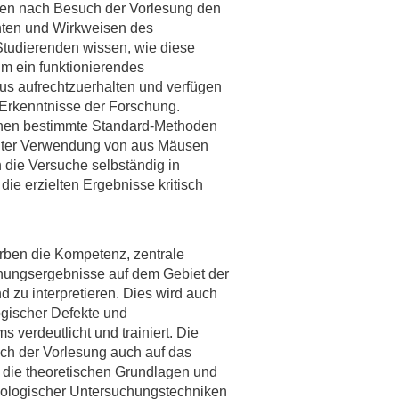
en nach Besuch der Vorlesung den
nten und Wirkweisen des
rschung - Wissen - Translation - Transfer
tudierenden wissen, wie diese
m ein funktionierendes
tner:innen & Netzwerke
 aufrechtzuerhalten und verfügen
 Lebenswissenschaftler:innen
 Erkenntnisse der Forschung.
 Partner:innen & Investor:innen
rnen bestimmte Standard-Methoden
nter Verwendung von aus Mäusen
 Startups und Gründer:innen
die Versuche selbständig in
ie erzielten Ergebnisse kritisch
rben die Kompetenz, zentrale
hungsergebnisse auf dem Gebiet der
d zu interpretieren. Dies wird auch
ogischer Defekte und
verdeutlicht und trainiert. Die
h der Vorlesung auch auf das
n die theoretischen Grundlagen und
logischer Untersuchungstechniken