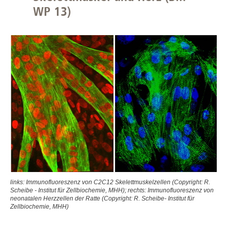
WP 13)
links: Immunofluoreszenz von C2C12 Skelettmuskelzellen (Copyright: R.
Scheibe - Institut für Zellbiochemie, MHH); rechts: Immunofluoreszenz von
neonatalen Herzzellen der Ratte (Copyright: R. Scheibe- Institut für
Zellbiochemie, MHH)