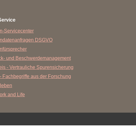
Forschungsdatenpolicy
Fo
Forschungsinformationssystem
Service
Par
Dekanin für Forschung und Transfer und
n-Servicecenter
Für
Forschungskommission
endatenanfragen DSGVO
Für
nfürsprecher
Für
ck- und Beschwerdemanagement
Gute wissenschaftliche Praxis
is - Vertrauliche Spurensicherung
GWP-Kommission
- Fachbegriffe aus der Forschung
Ombudswesen und Ombudsperson
leben
Work and Life