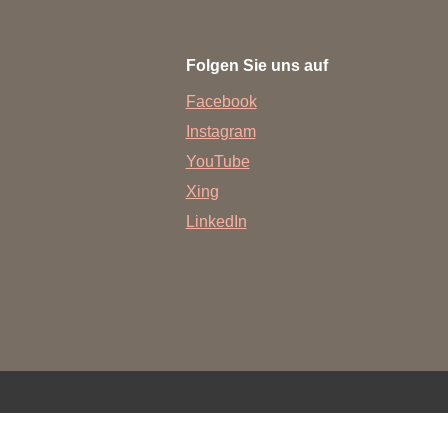
rschung - Wissen - Translation - Transfer
Folgen Sie uns auf
tner:innen & Netzwerke
Facebook
 Lebenswissenschaftler:innen
Instagram
 Partner:innen & Investor:innen
YouTube
 Startups und Gründer:innen
Xing
LinkedIn