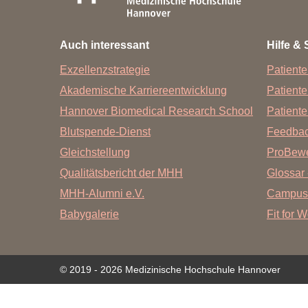
Zentrale Forschungseinrichtung Elektronenmikroskopie
Auch interessant
Hilfe & 
Akademische Karriereentwicklung
Exzellenzstrategie
Patiente
Ansprechpersonen
Akademische Karriereentwicklung
Patient
Hannover Biomedical Research School (HBRS)
Hannover Biomedical Research School
Patiente
Für Postdoktorand:innen
Blutspende-Dienst
Feedba
Für Ärzt:innen
Gleichstellung
ProBewe
Qualitätsbericht der MHH
Glossar 
MHH-Alumni e.V.
Campus
Babygalerie
Fit for 
© 2019 - 2026 Medizinische Hochschule Hannover