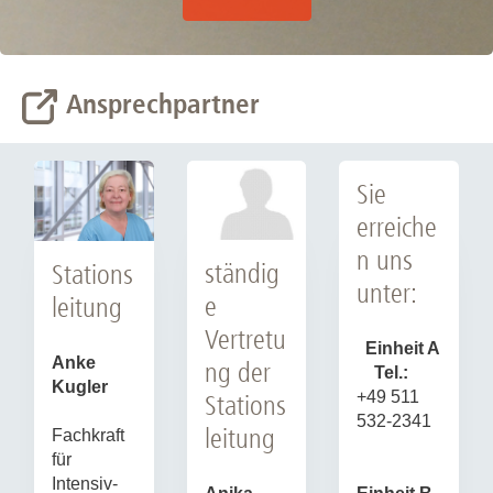
Ansprechpartner
Sie
erreiche
n uns
ständig
Stations
unter:
e
leitung
Vertretu
Einheit A
Anke
ng der
Tel.:
Kugler
+49 511
Stations
532-2341
leitung
Fachkraft
für
Intensiv-