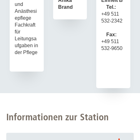
Einheit B
Anika
und
Tel.:
Brand
Anästhesi
+49 511
epflege
532-2342
Fachkraft
für
Fax:
Leitungsa
+49 511
ufgaben in
532-9650
der Pflege
Informationen zur Station