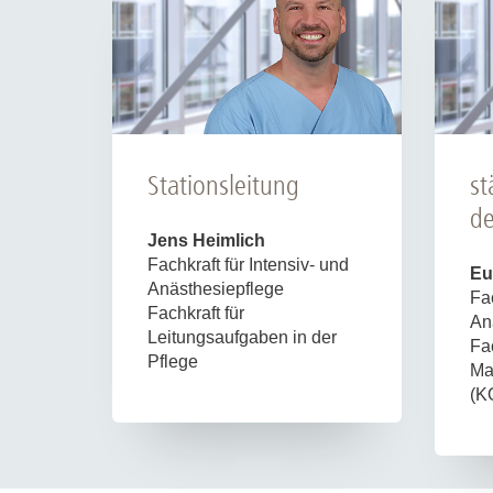
Stationsleitung
st
de
Jens Heimlich
Fachkraft für Intensiv- und
Eu
Anästhesiepflege
Fac
Fachkraft für
An
Leitungsaufgaben in der
Fac
Pflege
Ma
(K