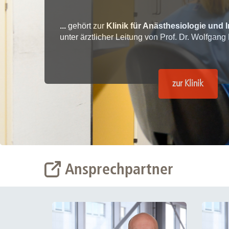
Zentrale Forschungseinrichtung Elektronenmikroskopie
...
gehört zur
Klinik für Anästhesiologie und 
Akademische Karriereentwicklung
unter ärztlicher Leitung von Prof. Dr. Wolfgang
Ansprechpersonen
Hannover Biomedical Research School (HBRS)
zur Klinik
Für Postdoktorand:innen
Für Ärzt:innen
Ansprechpartner