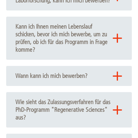
Laborforschung, kann ich mich bewerben?
- Wenn Sie Bioinformatiker sind, können Sie sich gerne
bewerben. Für alle anderen Bewerber ist einschlägige
Kann ich Ihnen meinen Lebenslauf
Erfahrung in der Laborforschung erforderlich.
schicken, bevor ich mich bewerbe, um zu
prüfen, ob ich für das Programm in Frage
komme?
- Bitte prüfen Sie unsere Bewerbungsvoraussetzungen
und stellen Sie Ihre Eignung selbst fest, vielen Dank.
Wann kann ich mich bewerben?
- Bewerbungen werden von Dezember bis März für das
im Oktober beginnende Programm entgegengenommen
Wie sieht das Zulassungsverfahren für das
PhD-Programm "Regenerative Sciences"
aus?
- Ein erfolgreiches Bewerbungsgespräch bedeutet nicht
automatisch, dass Sie zu unserem PhD-Programm