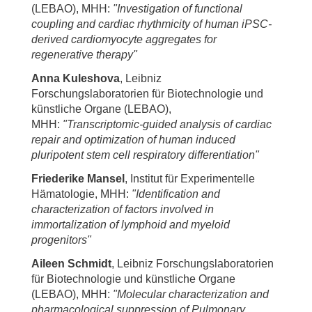
(LEBAO), MHH:
"Investigation of functional
coupling and cardiac rhythmicity of human iPSC-
derived cardiomyocyte aggregates for
regenerative therapy"
Anna Kuleshova
, Leibniz
Forschungslaboratorien für Biotechnologie und
künstliche Organe (LEBAO),
MHH:
"Transcriptomic-guided analysis of cardiac
repair and optimization of human induced
pluripotent stem cell respiratory differentiation"
Friederike Mansel
, Institut für Experimentelle
Hämatologie, MHH:
"Identification and
characterization of factors involved in
immortalization of lymphoid and myeloid
progenitors"
Aileen Schmidt
, Leibniz Forschungslaboratorien
für Biotechnologie und künstliche Organe
(LEBAO), MHH:
"Molecular characterization and
pharmacological suppression of Pulmonary