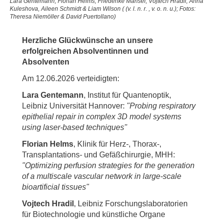
Lara Gentemann, Florian Helms, Friederike Mansel, Vojtech Hradil, Anna
Kuleshova, Aileen Schmidt & Liam Wilson ( (v. l. n. r. , v. o. n. u.); Fotos:
Theresa Niemöller & David Puertollano)
Herzliche Glückwünsche an unsere
erfolgreichen Absolventinnen und
Absolventen
Am 12.06.2026 verteidigten:
Lara Gentemann
, Institut für Quantenoptik,
Leibniz Universität Hannover:
"Probing respiratory
epithelial repair in complex 3D model systems
using laser-based techniques"
Florian Helms
, Klinik für Herz-, Thorax-,
Transplantations- und Gefäßchirurgie, MHH:
"Optimizing perfusion strategies for the generation
of a multiscale vascular network in large-scale
bioartificial tissues"
Vojtech Hradil
, Leibniz Forschungslaboratorien
für Biotechnologie und künstliche Organe