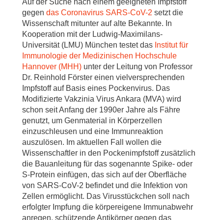
Auf der Suche nach einem geeigneten Impfstoff
gegen
das Coronavirus SARS-CoV-2
setzt die
Wissenschaft mitunter auf alte Bekannte. In
Kooperation mit der Ludwig-Maximilans-
Universität (LMU) München testet das
Institut für
Immunologie der Medizinischen Hochschule
Hannover (MHH)
unter der Leitung von Professor
Dr. Reinhold Förster einen vielversprechenden
Impfstoff auf Basis eines Pockenvirus. Das
Modifizierte Vakzinia Virus Ankara (MVA) wird
schon seit Anfang der 1990er Jahre als Fähre
genutzt, um Genmaterial in Körperzellen
einzuschleusen und eine Immunreaktion
auszulösen. Im aktuellen Fall wollen die
Wissenschaftler in den Pockenimpfstoff zusätzlich
die Bauanleitung für das sogenannte Spike- oder
S-Protein einfügen, das sich auf der Oberfläche
von SARS-CoV-2 befindet und die Infektion von
Zellen ermöglicht. Das Virusstückchen soll nach
erfolgter Impfung die körpereigene Immunabwehr
anregen, schützende Antikörper gegen das