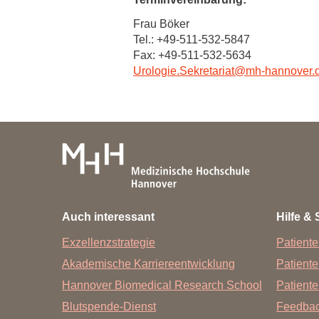
Zentrale Forschungseinrichtung Elektronenmikroskopie
Frau Böker
Tel.: +49-511-532-5847
Akademische Karriereentwicklung
Fax: +49-511-532-5634
Urologie.Sekretariat
@
mh-hannover.
Ansprechpersonen
Hannover Biomedical Research School (HBRS)
Für Postdoktorand:innen
Für Ärzt:innen
Auch interessant
Hilfe & 
Exzellenzstrategie
Patiente
Akademische Karriereentwicklung
Patient
Hannover Biomedical Research School
Patiente
Blutspende-Dienst
Feedba