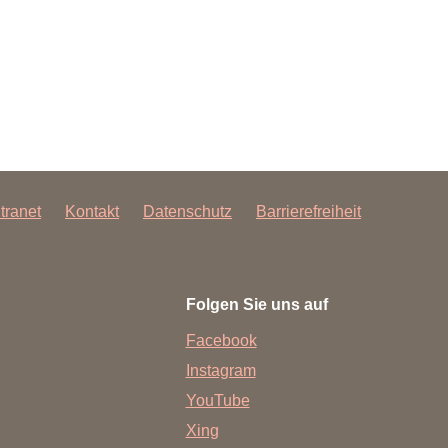
rschung - Wissen - Translation - Transfer
tner:innen & Netzwerke
 Lebenswissenschaftler:innen
 Partner:innen & Investor:innen
 Startups und Gründer:innen
ntranet
Kontakt
Datenschutz
Barrierefreiheit
Folgen Sie uns auf
Facebook
Instagram
YouTube
Xing