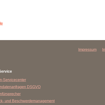
Forschungsdatenpolicy
Fo
Forschungsinformationssystem
Par
de
Dekanin für Forschung und Transfer und
Für
Forschungskommission
Für
Für
Gute wissenschaftliche Praxis
Impressum
I
GWP-Kommission
Ombudswesen und Ombudsperson
Service
n-Servicecenter
endatenanfragen DSGVO
nfürsprecher
ck- und Beschwerdemanagement