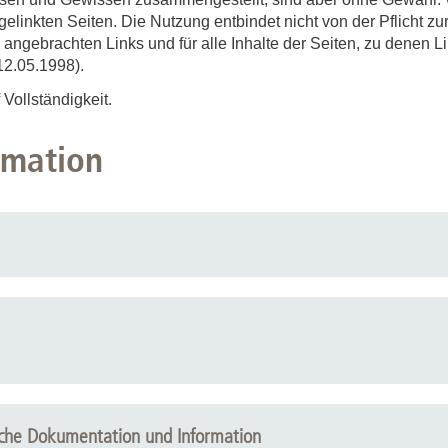
Forschungsdatenpolicy
 gelinkten Seiten. Die Nutzung entbindet nicht von der Pflicht z
Fo
Forschungsinformationssystem
ite angebrachten Links und für alle Inhalte der Seiten, zu denen 
12.05.1998).
Par
Vollständigkeit.
Dekanin für Forschung und Transfer und
Für
Forschungskommission
Für
rmation
Für
Gute wissenschaftliche Praxis
GWP-Kommission
Ombudswesen und Ombudsperson
ische Dokumentation und Information