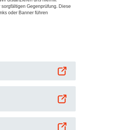
ur sorgfältigen Gegenprüfung. Diese
rschung - Wissen - Translation - Transfer
Links oder Banner führen
tner:innen & Netzwerke
 Lebenswissenschaftler:innen
 Partner:innen & Investor:innen
 Startups und Gründer:innen