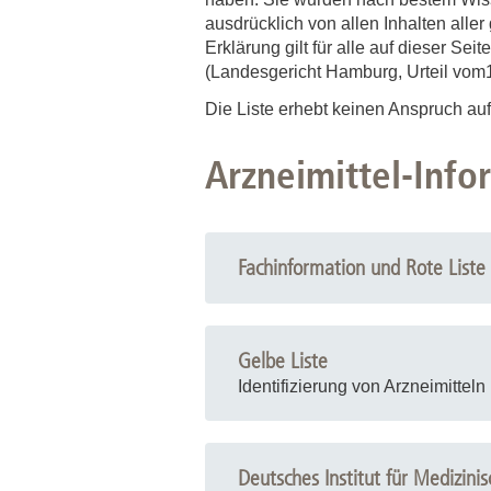
Zentrale Forschungseinrichtung Elektronenmikroskopie
ausdrücklich von allen Inhalten aller
Erklärung gilt für alle auf dieser Se
(Landesgericht Hamburg, Urteil vom
Akademische Karriereentwicklung
Die Liste erhebt keinen Anspruch auf 
Ansprechpersonen
Hannover Biomedical Research School (HBRS)
Arzneimittel-Info
Für Postdoktorand:innen
Für Ärzt:innen
Fachinformation und Rote Liste
Gelbe Liste
Identifizierung von Arzneimitteln
Deutsches Institut für Medizin