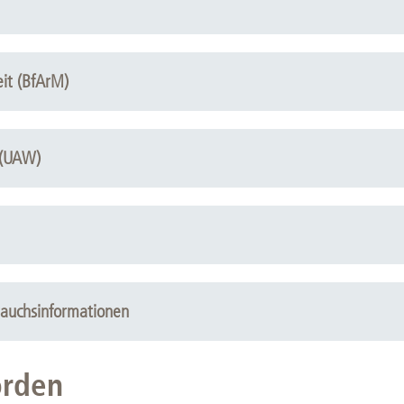
eit (BfArM)
 (UAW)
rauchsinformationen
örden