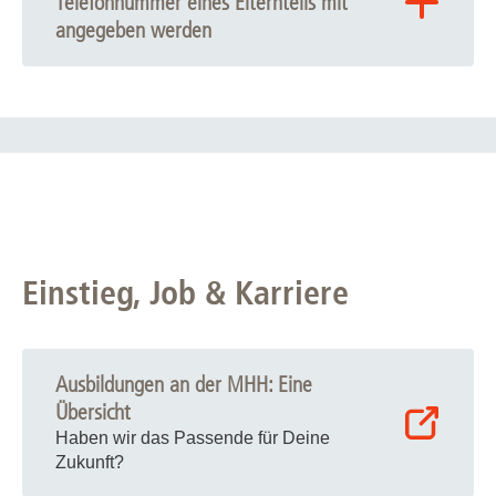
Telefonnummer eines Elternteils mit
angegeben werden
Manchmal sind die Kinder vom Anblick medizinischer
Instrumente, der Klimanlage in bestimmten Bereichen
oder den lange Lauffwegen etwas überfordert und
möchten dann nach Hause. Wir respektieren diesen
Wunsch und rufen Sie dann an.
Einstieg, Job & Karriere
Ausbildungen an der MHH: Eine
Übersicht
Haben wir das Passende für Deine
Zukunft?