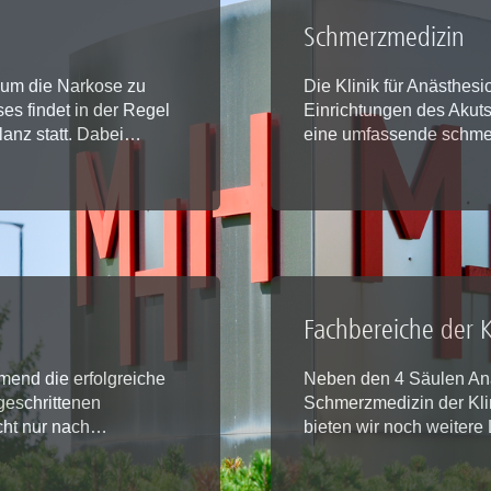
Forschungsdatenpolicy
Schmerzmedizin
Fo
Forschungsinformationssystem
Par
, um die Narkose zu
Die Klinik für Anästhesi
Dekanin für Forschung und Transfer und
es findet in der Regel
Einrichtungen des Aku
Für
lanz statt. Dabei…
eine umfassende schme
Forschungskommission
Für
Für
Gute wissenschaftliche Praxis
GWP-Kommission
Ombudswesen und Ombudsperson
Fachbereiche der K
mend die erfolgreiche
Neben den 4 Säulen Anä
tgeschrittenen
Schmerzmedizin der Klin
cht nur nach…
bieten wir noch weiter