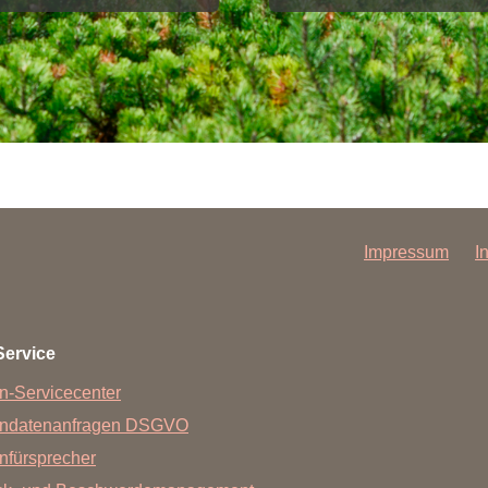
Impressum
I
Service
n-Servicecenter
endatenanfragen DSGVO
nfürsprecher