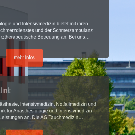
rschung - Wissen - Translation - Transfer
tner:innen & Netzwerke
ologie und Intensivmedizin bietet mit ihren
tschmerzdienstes und der Schmerzambulanz
 Lebenswissenschaftler:innen
rztherapeutische Betreuung an. Bei uns…
 Partner:innen & Investor:innen
 Startups und Gründer:innen
mehr Infos
link
sthesie, Intensivmedizin, Notfallmedizin und
ik für Anästhesiologie und Intensivmedizin
e Leistungen an. Die AG Tauchmedizin…