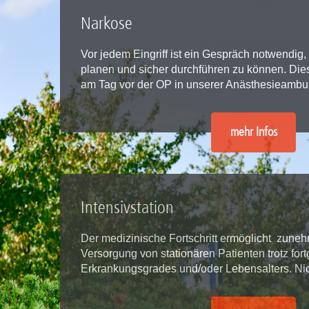
Zentrale Forschungseinrichtung Elektronenmikroskopie
Narkose
Akademische Karriereentwicklung
Vor jedem Eingriff ist ein Gespräch notwendig
planen und sicher durchführen zu können. Dies
Ansprechpersonen
am Tag vor der OP in unserer Anästhesieambu
Hannover Biomedical Research School (HBRS)
Für Postdoktorand:innen
mehr Infos
Für Ärzt:innen
Intensivstation
Der medizinische Fortschritt ermöglicht zuneh
Versorgung von stationären Patienten trotz for
Erkrankungsgrades und/oder Lebensalters. Ni