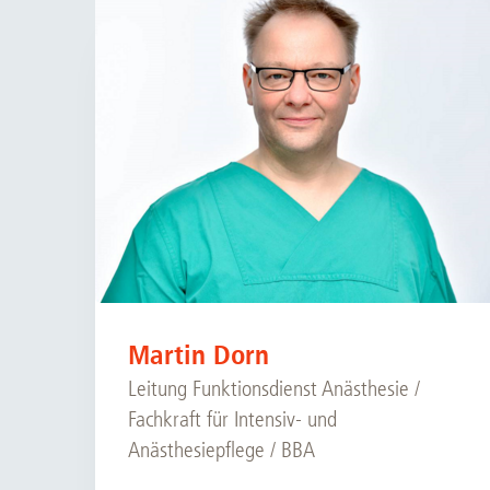
Zentrale Forschungseinrichtung Elektronenmikroskopie
Akademische Karriereentwicklung
Ansprechpersonen
Hannover Biomedical Research School (HBRS)
Für Postdoktorand:innen
Für Ärzt:innen
Martin Dorn
Leitung Funktionsdienst Anästhesie /
Fachkraft für Intensiv- und
Anästhesiepflege / BBA