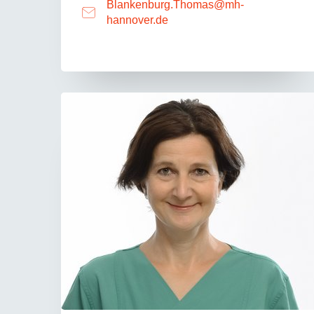
Blankenburg.Thomas
@
mh-
hannover.de