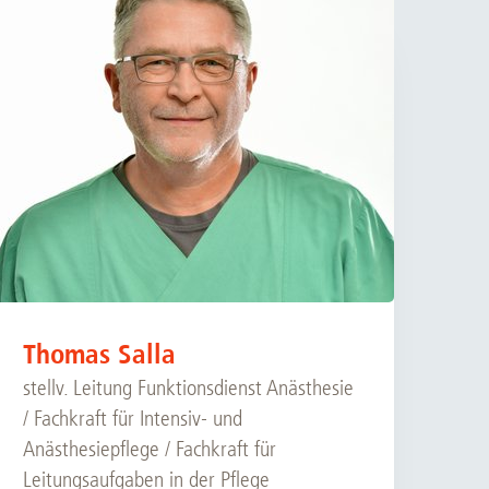
rschung - Wissen - Translation - Transfer
tner:innen & Netzwerke
 Lebenswissenschaftler:innen
 Partner:innen & Investor:innen
 Startups und Gründer:innen
Thomas Salla
stellv. Leitung Funktionsdienst Anästhesie
/ Fachkraft für Intensiv- und
Anästhesiepflege / Fachkraft für
Leitungsaufgaben in der Pflege