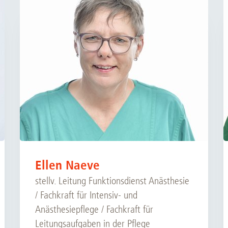
Forschungsdatenpolicy
Fo
Forschungsinformationssystem
Par
Dekanin für Forschung und Transfer und
Für
Forschungskommission
Für
Für
Gute wissenschaftliche Praxis
GWP-Kommission
Ombudswesen und Ombudsperson
Ellen Naeve
stellv. Leitung Funktionsdienst Anästhesie
/ Fachkraft für Intensiv- und
Anästhesiepflege / Fachkraft für
Leitungsaufgaben in der Pflege