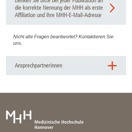
Denken Sie bitte bei jeder Publikation an
die korrekte Nennung der MHH als erste
Affiliation und ihre MHH-E-Mail-Adresse
Nicht alle Fragen beantwortet? Kontaktieren Sie
uns.
Ansprechpartnerinnen
Publikationsberatung
Bibliothek der MHH - OE 8900
Annette Spremberg
: +49 511 532-6606
Céline Schmelzer
: +49 511 532-3339
Bibliothek.Publikationsberatung
@
mh-hannover.de
Fax:
+49 511 532-166607