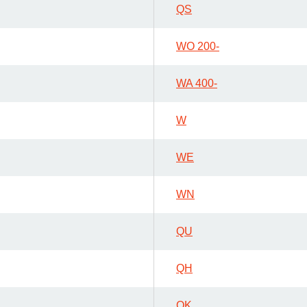
Forschungsdatenpolicy
QS
Fo
Forschungsinformationssystem
WO 200-
Par
Dekanin für Forschung und Transfer und
Für
WA 400-
Forschungskommission
Für
Für
W
Gute wissenschaftliche Praxis
WE
GWP-Kommission
Ombudswesen und Ombudsperson
WN
QU
QH
QK