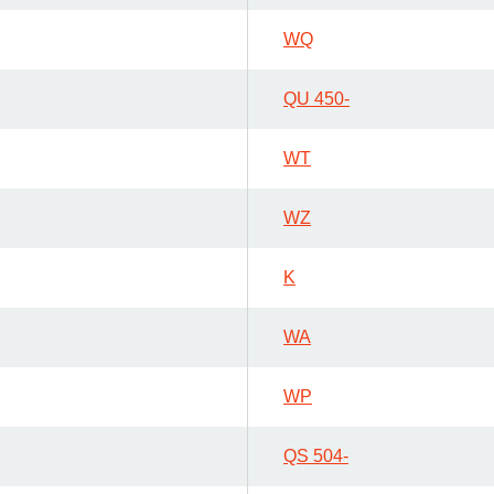
WQ
QU 450-
WT
WZ
K
WA
WP
QS 504-