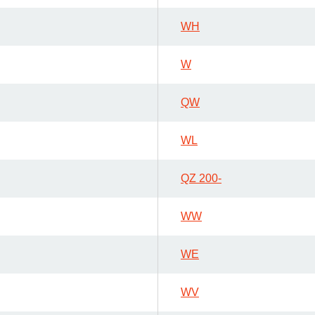
WH
W
QW
WL
QZ 200-
WW
WE
WV