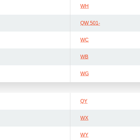
WH
QW 501-
WC
WB
WG
QY
WX
WY