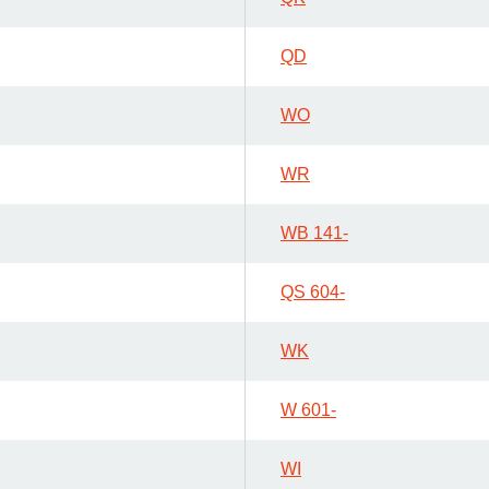
QD
WO
WR
WB 141-
QS 604-
WK
W 601-
WI