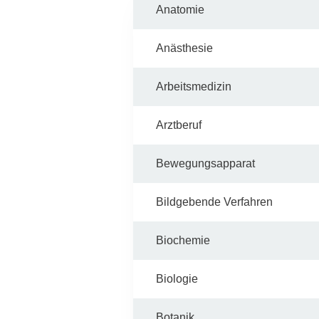
Zentrale Forschungseinrichtung Elektronenmikroskopie
Anatomie
Akademische Karriereentwicklung
Anästhesie
Ansprechpersonen
Arbeitsmedizin
Hannover Biomedical Research School (HBRS)
Für Postdoktorand:innen
Arztberuf
Für Ärzt:innen
Bewegungsapparat
Bildgebende Verfahren
Biochemie
Biologie
Botanik