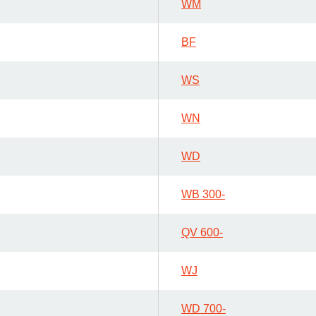
WM
BF
WS
WN
WD
WB 300-
QV 600-
WJ
WD 700-