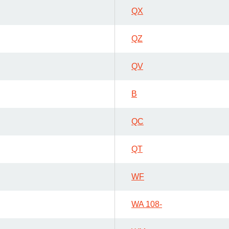
QX
QZ
QV
B
QC
QT
WF
WA 108-