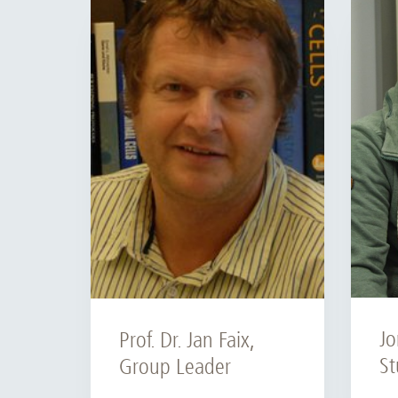
Zentrale Forschungseinrichtung Elektronenmikroskopie
Akademische Karriereentwicklung
Ansprechpersonen
Hannover Biomedical Research School (HBRS)
Für Postdoktorand:innen
Für Ärzt:innen
Jo
Prof. Dr. Jan Faix,
St
Group Leader