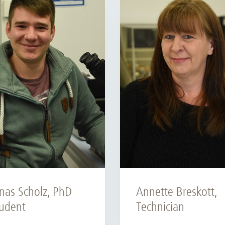
Forschungsdatenpolicy
Fo
Forschungsinformationssystem
Par
Dekanin für Forschung und Transfer und
Für
Forschungskommission
Für
Für
Gute wissenschaftliche Praxis
GWP-Kommission
Ombudswesen und Ombudsperson
nas Scholz, PhD
Annette Breskott,
udent
Technician