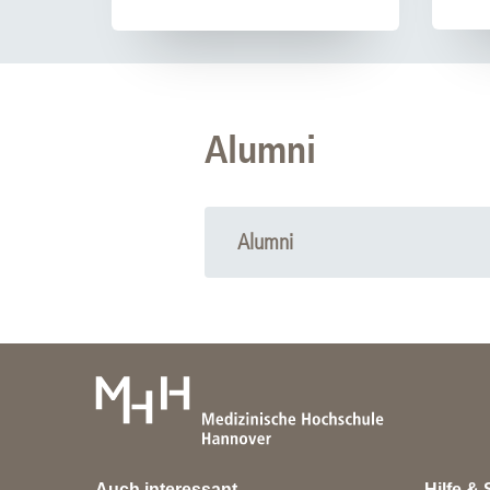
Alumni
Alumni
Ingo Hein
Thomas Pokrant
Sarah Körber
Julia Damiano-Guercio
Stefan Brühmann
Moritz Winterhoff
Auch interessant
Hilfe & 