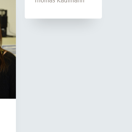
rschung - Wissen - Translation - Transfer
tner:innen & Netzwerke
 Lebenswissenschaftler:innen
 Partner:innen & Investor:innen
 Startups und Gründer:innen