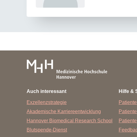
Auch interessant
Hilfe & 
Exzellenzstrategie
Patiente
Akademische Karriereentwicklung
Patient
Hannover Biomedical Research School
Patiente
Blutspende-Dienst
Feedba