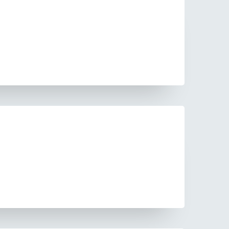
rschung - Wissen - Translation - Transfer
tner:innen & Netzwerke
 Lebenswissenschaftler:innen
 Partner:innen & Investor:innen
 Startups und Gründer:innen