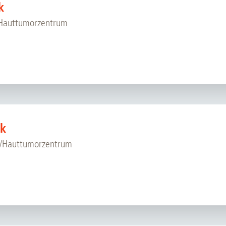
k
Forschungsdatenpolicy
Fo
Forschungsinformationssystem
/Hauttumorzentrum
Par
Dekanin für Forschung und Transfer und
Für
Forschungskommission
Für
Für
Gute wissenschaftliche Praxis
GWP-Kommission
ck
Ombudswesen und Ombudsperson
r/Hauttumorzentrum