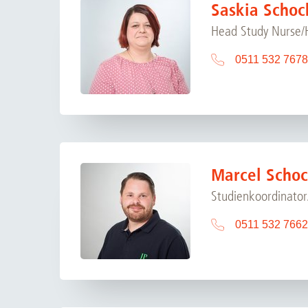
Saskia Schoc
Zentrale Forschungseinrichtung Elektronenmikroskopie
Head Study Nurse
Akademische Karriereentwicklung
0511 532 7678
Ansprechpersonen
Hannover Biomedical Research School (HBRS)
Für Postdoktorand:innen
Für Ärzt:innen
Marcel Scho
Studienkoordinato
0511 532 7662