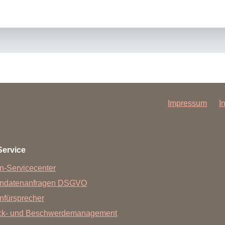
Impressum
I
Service
n-Servicecenter
endatenanfragen DSGVO
nfürsprecher
ck- und Beschwerdemanagement